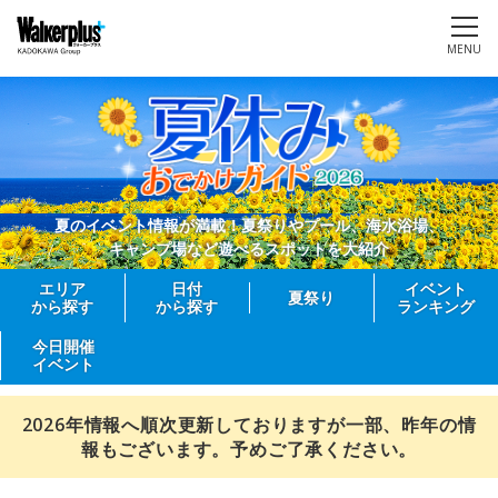
MENU
夏のイベント情報が満載！夏祭りやプール、海水浴場、
キャンプ場など遊べるスポットを大紹介
エリア
日付
イベント
夏祭り
から探す
から探す
ランキング
今日開催
イベント
2026年情報へ順次更新しておりますが一部、昨年の情
報もございます。予めご了承ください。