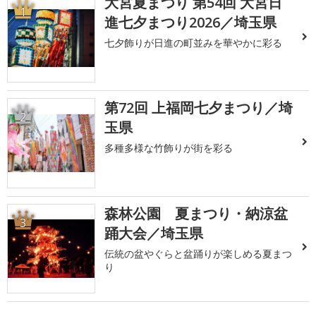
大宮夏まつり 第54回 大宮日
1
進七夕まつり2026／埼玉県
七夕飾りが日進の町並みを華やかに彩る
第72回 上福岡七夕まつり／埼
2
玉県
多種多様な竹飾りが街を彩る
森林公園 夏まつり・納涼盆
3
踊大会／埼玉県
伝統の盆やぐらと盆踊りが楽しめる夏まつ
り