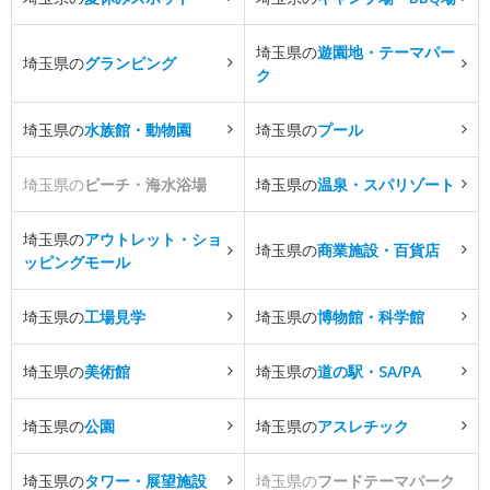
埼玉県の
遊園地・テーマパー
埼玉県の
グランピング
ク
埼玉県の
水族館・動物園
埼玉県の
プール
埼玉県の
ビーチ・海水浴場
埼玉県の
温泉・スパリゾート
埼玉県の
アウトレット・ショ
埼玉県の
商業施設・百貨店
ッピングモール
埼玉県の
工場見学
埼玉県の
博物館・科学館
埼玉県の
美術館
埼玉県の
道の駅・SA/PA
埼玉県の
公園
埼玉県の
アスレチック
埼玉県の
タワー・展望施設
埼玉県の
フードテーマパーク