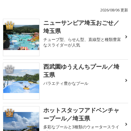
2026/08/06 更新
ニューサンピア埼玉おごせ／
1
埼玉県
チューブ型、らせん型、直線型と種類豊富
なスライダーが人気
西武園ゆうえんちプール／埼
2
玉県
バラエティ豊かなプール
ホットスタッフアドベンチャ
3
ープール／埼玉県
多彩なプールと3種類のウォータースライ