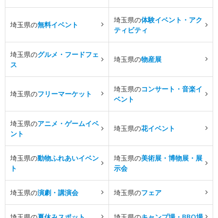
埼玉県の
体験イベント・アク
埼玉県の
無料イベント
ティビティ
埼玉県の
グルメ・フードフェ
埼玉県の
物産展
ス
埼玉県の
コンサート・音楽イ
埼玉県の
フリーマーケット
ベント
埼玉県の
アニメ・ゲームイベ
埼玉県の
花イベント
ント
埼玉県の
動物ふれあいイベン
埼玉県の
美術展・博物展・展
ト
示会
埼玉県の
演劇・講演会
埼玉県の
フェア
埼玉県の
夏休みスポット
埼玉県の
キャンプ場・BBQ場