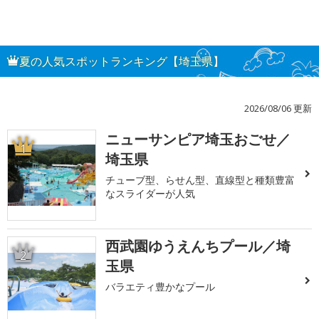
夏の人気スポットランキング【埼玉県】
2026/08/06 更新
ニューサンピア埼玉おごせ／
1
埼玉県
チューブ型、らせん型、直線型と種類豊富
なスライダーが人気
西武園ゆうえんちプール／埼
2
玉県
バラエティ豊かなプール