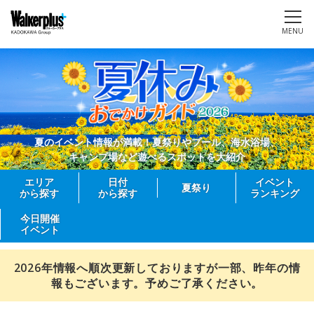
MENU
夏のイベント情報が満載！夏祭りやプール、海水浴場、
キャンプ場など遊べるスポットを大紹介
エリア
日付
イベント
夏祭り
から探す
から探す
ランキング
今日開催
イベント
2026年情報へ順次更新しておりますが一部、昨年の情
報もございます。予めご了承ください。