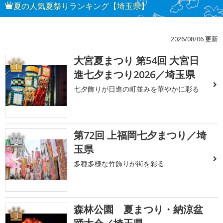
夏の人気夏祭りランキング【埼玉県】
2026/08/06 更新
大宮夏まつり 第54回 大宮日
1
進七夕まつり2026／埼玉県
七夕飾りが日進の町並みを華やかに彩る
第72回 上福岡七夕まつり／埼
2
玉県
多種多様な竹飾りが街を彩る
森林公園 夏まつり・納涼盆
3