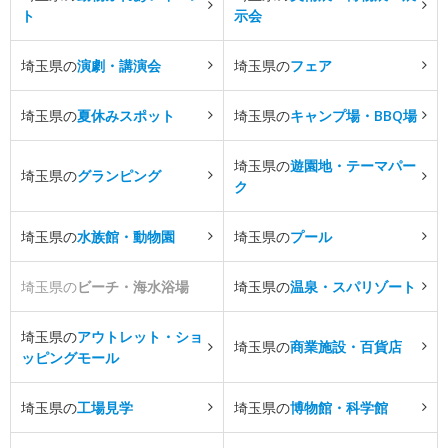
ト
示会
埼玉県の
演劇・講演会
埼玉県の
フェア
埼玉県の
夏休みスポット
埼玉県の
キャンプ場・BBQ場
埼玉県の
遊園地・テーマパー
埼玉県の
グランピング
ク
埼玉県の
水族館・動物園
埼玉県の
プール
埼玉県の
ビーチ・海水浴場
埼玉県の
温泉・スパリゾート
埼玉県の
アウトレット・ショ
埼玉県の
商業施設・百貨店
ッピングモール
埼玉県の
工場見学
埼玉県の
博物館・科学館