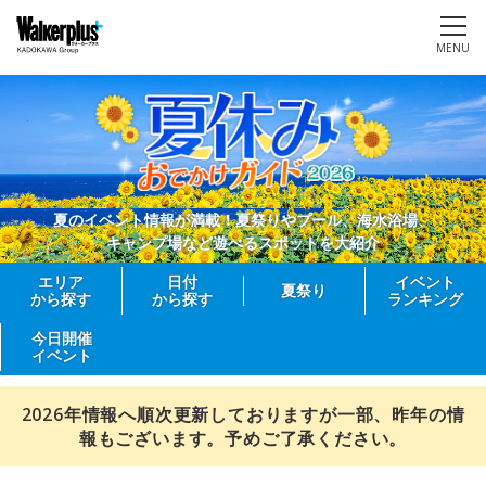
MENU
夏のイベント情報が満載！夏祭りやプール、海水浴場、
キャンプ場など遊べるスポットを大紹介
エリア
日付
イベント
夏祭り
から探す
から探す
ランキング
今日開催
イベント
2026年情報へ順次更新しておりますが一部、昨年の情
報もございます。予めご了承ください。