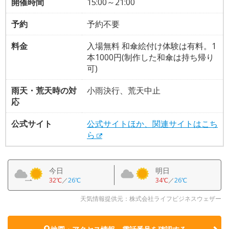
開催時間
15:00～21:00
予約
予約不要
料金
入場無料 和傘絵付け体験は有料。1
本1000円(制作した和傘は持ち帰り
可)
雨天・荒天時の対
小雨決行、荒天中止
応
公式サイト
公式サイトほか、関連サイトはこち
ら
今日
明日
32℃
／
26℃
34℃
／
26℃
天気情報提供元：株式会社ライフビジネスウェザー