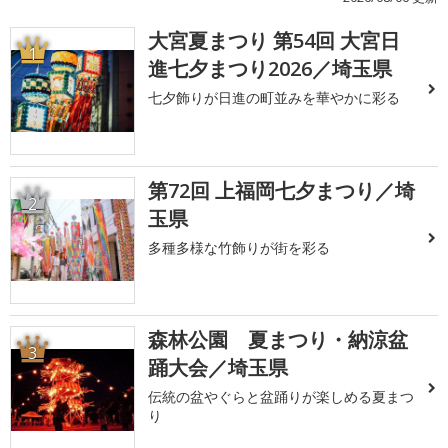
大宮夏まつり 第54回 大宮日
1
進七夕まつり2026／埼玉県
七夕飾りが日進の町並みを華やかに彩る
第72回 上福岡七夕まつり／埼
2
玉県
多種多様な竹飾りが街を彩る
森林公園 夏まつり・納涼盆
3
踊大会／埼玉県
伝統の盆やぐらと盆踊りが楽しめる夏まつ
り