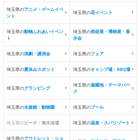
埼玉県の
アニメ・ゲームイベ
埼玉県の
花イベント
ント
埼玉県の
動物ふれあいイベン
埼玉県の
美術展・博物展・展
ト
示会
埼玉県の
演劇・講演会
埼玉県の
フェア
埼玉県の
夏休みスポット
埼玉県の
キャンプ場・BBQ場
埼玉県の
遊園地・テーマパー
埼玉県の
グランピング
ク
埼玉県の
水族館・動物園
埼玉県の
プール
埼玉県の
ビーチ・海水浴場
埼玉県の
温泉・スパリゾート
埼玉県の
アウトレット・ショ