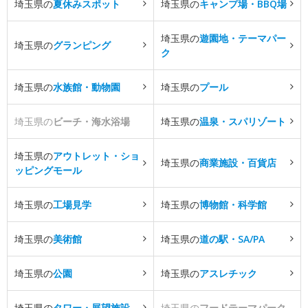
埼玉県の
夏休みスポット
埼玉県の
キャンプ場・BBQ場
埼玉県の
遊園地・テーマパー
埼玉県の
グランピング
ク
埼玉県の
水族館・動物園
埼玉県の
プール
埼玉県の
ビーチ・海水浴場
埼玉県の
温泉・スパリゾート
埼玉県の
アウトレット・ショ
埼玉県の
商業施設・百貨店
ッピングモール
埼玉県の
工場見学
埼玉県の
博物館・科学館
埼玉県の
美術館
埼玉県の
道の駅・SA/PA
埼玉県の
公園
埼玉県の
アスレチック
埼玉県の
タワー・展望施設
埼玉県の
フードテーマパーク