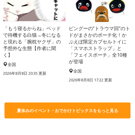
「もう寝るからね」ベッド
ピングーの“トラウマ回”のト
で待機する白猫→冬になる
ドがまさかのポーチ化！か
と現れる「腕枕ヤクザ」の
ぷえぼ限定カプセルトイに
予想外な生態【作者に聞
「スマホストラップ」と
く】
「フェイスポーチ」全10種
が登場
全国
全国
2026年8月8日 20:35
更新
2026年8月8日 17:22
更新
夏休みのイベント・おでかけトピックスをもっと見る