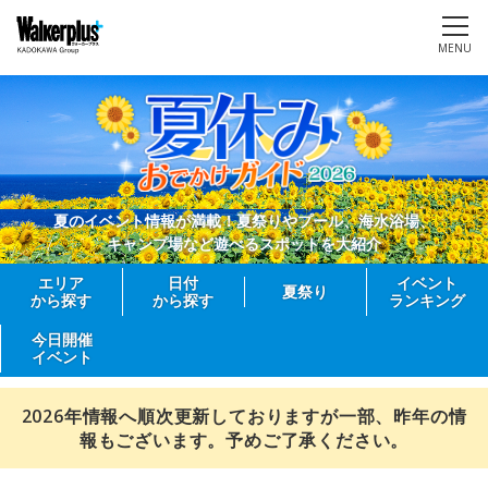
MENU
夏のイベント情報が満載！夏祭りやプール、海水浴場、
キャンプ場など遊べるスポットを大紹介
エリア
日付
イベント
夏祭り
から探す
から探す
ランキング
今日開催
イベント
2026年情報へ順次更新しておりますが一部、昨年の情
報もございます。予めご了承ください。