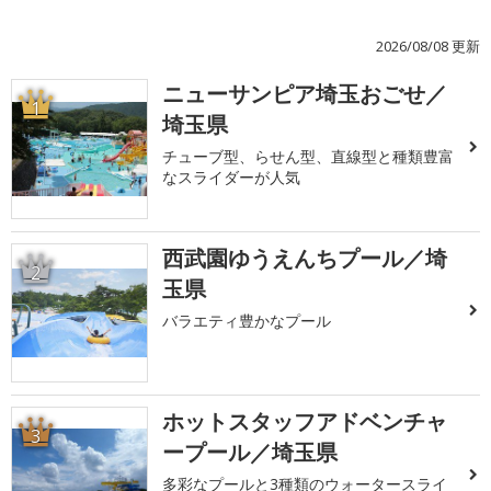
2026/08/08 更新
ニューサンピア埼玉おごせ／
1
埼玉県
チューブ型、らせん型、直線型と種類豊富
なスライダーが人気
西武園ゆうえんちプール／埼
2
玉県
バラエティ豊かなプール
ホットスタッフアドベンチャ
3
ープール／埼玉県
多彩なプールと3種類のウォータースライ