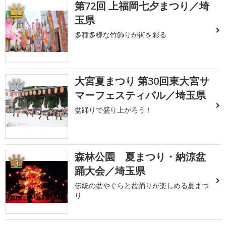
第72回 上福岡七夕まつり／埼
1
玉県
多種多様な竹飾りが街を彩る
大宮夏まつり 第30回東大宮サ
2
マーフェスティバル／埼玉県
盆踊りで盛り上がろう！
森林公園 夏まつり・納涼盆
3
踊大会／埼玉県
伝統の盆やぐらと盆踊りが楽しめる夏まつ
り