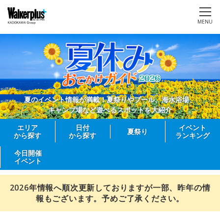
MENU
夏のイベント情報が満載！夏祭りやプール、海水浴場、
キャンプ場など遊べるスポットを大紹介
エリア
日付
イベント
夏祭り
から探す
から探す
ランキング
今日開催
イベント
2026年情報へ順次更新しておりますが一部、昨年の情
報もございます。予めご了承ください。