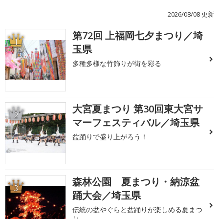
2026/08/08 更新
第72回 上福岡七夕まつり／埼
1
玉県
多種多様な竹飾りが街を彩る
大宮夏まつり 第30回東大宮サ
2
マーフェスティバル／埼玉県
盆踊りで盛り上がろう！
森林公園 夏まつり・納涼盆
3
踊大会／埼玉県
伝統の盆やぐらと盆踊りが楽しめる夏まつ
り