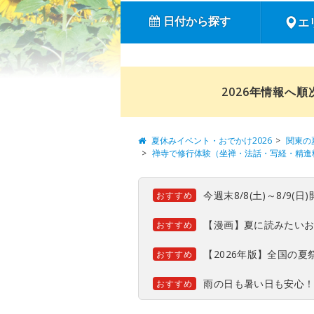
日付から探す
エ
2026年情報へ
夏休みイベント・おでかけ2026
関東の
禅寺で修行体験（坐禅・法話・写経・精進
今週末8/8(土)～8/9
おすすめ
【漫画】夏に読みたい
おすすめ
【2026年版】全国の
おすすめ
雨の日も暑い日も安心
おすすめ