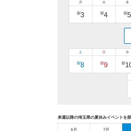
月
火
水
8/
8/
8/
3
4
5
土
日
月
8/
8/
8/
8
9
1
来週以降の埼玉県の夏休みイベントを
6月
7月