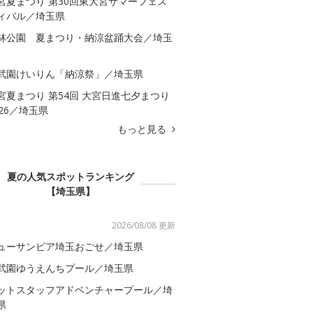
宮夏まつり 第30回東大宮サマーフェス
ィバル／埼玉県
林公園 夏まつり・納涼盆踊大会／埼玉
武園けいりん「納涼祭」／埼玉県
宮夏まつり 第54回 大宮日進七夕まつり
026／埼玉県
もっと見る
夏の人気スポットランキング
【埼玉県】
2026/08/08 更新
ューサンピア埼玉おごせ／埼玉県
武園ゆうえんちプール／埼玉県
ットスタッフアドベンチャープール／埼
県