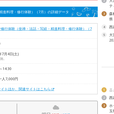
大
2
テ
精進料理・修行体験）（7月）の詳細データ
森
3
県
西
4
で修行体験（坐禅・法話・写経・精進料理・修行体験）（7
大
5
2
寺
年7月4日(土)
施。
～14:30
一人7,000円
サイトほか、関連サイトはこちら
ニ
1
西
2
ホ
3
玉