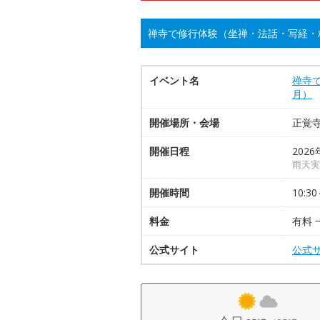
禅寺で修行体験（坐禅・法話・写経・
イベント名
禅寺
月）
開催場所・会場
正覚
開催日程
2026
雨天実
開催時間
10:30
料金
有料 
公式サイト
公式