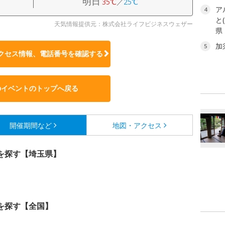
明日
35℃
／
25℃
ア
4
と
天気情報提供元：株式会社ライフビジネスウェザー
県
加
5
クセス情報、電話番号を確認する
のイベントのトップへ戻る
開催期間など
地図・アクセス
を探す【埼玉県】
を探す【全国】