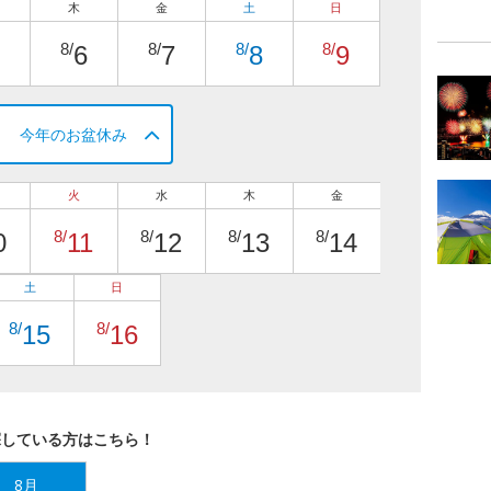
木
金
土
日
8/
8/
8/
8/
6
7
8
9
今年のお盆休み
火
水
木
金
8/
8/
8/
8/
0
11
12
13
14
土
日
8/
8/
15
16
探している方はこちら！
8月