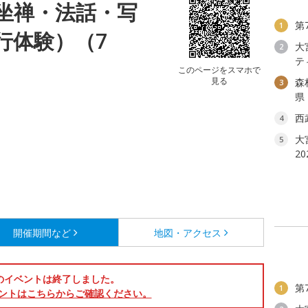
坐禅・法話・写
第
1
行体験）（7
大
2
テ
このページをスマホで
見る
森
3
県
西
4
大
5
2
開催期間など
地図・アクセス
のイベントは終了しました。
第
1
ントはこちらからご確認ください。