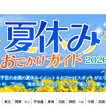
開催予定の全国の夏休みイベント＆おでかけスポットがエ
トや、プール、海水浴場、BBQ・キャンプ場など、遊べ
道
東北
関東
甲信越
東海
北陸
関西
中国
四国
東京
大阪