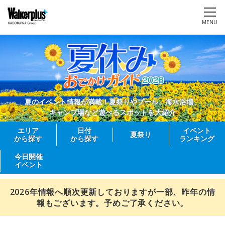
MENU
夏のイベント情報が満載！夏祭りやプール、海水浴場、
キャンプ場など遊べるスポットを大紹介
エリア
日付
イベント
夏祭り
から探す
から探す
ランキング
今日開催
イベント
2026年情報へ順次更新しておりますが一部、昨年の情
報もございます。予めご了承ください。