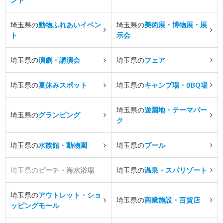
埼玉県の
動物ふれあいイベン
埼玉県の
美術展・博物展・展
ト
示会
埼玉県の
演劇・講演会
埼玉県の
フェア
埼玉県の
夏休みスポット
埼玉県の
キャンプ場・BBQ場
埼玉県の
遊園地・テーマパー
埼玉県の
グランピング
ク
埼玉県の
水族館・動物園
埼玉県の
プール
埼玉県の
ビーチ・海水浴場
埼玉県の
温泉・スパリゾート
埼玉県の
アウトレット・ショ
埼玉県の
商業施設・百貨店
ッピングモール