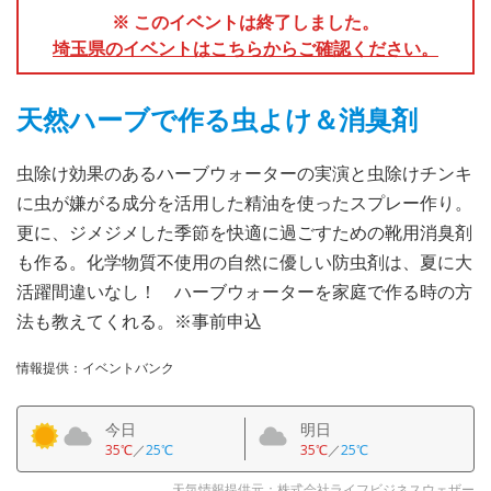
※ このイベントは終了しました。
埼玉県のイベントはこちらからご確認ください。
天然ハーブで作る虫よけ＆消臭剤
虫除け効果のあるハーブウォーターの実演と虫除けチンキ
に虫が嫌がる成分を活用した精油を使ったスプレー作り。
更に、ジメジメした季節を快適に過ごすための靴用消臭剤
も作る。化学物質不使用の自然に優しい防虫剤は、夏に大
活躍間違いなし！ ハーブウォーターを家庭で作る時の方
法も教えてくれる。※事前申込
情報提供：イベントバンク
今日
明日
35℃
／
25℃
35℃
／
25℃
天気情報提供元：株式会社ライフビジネスウェザー