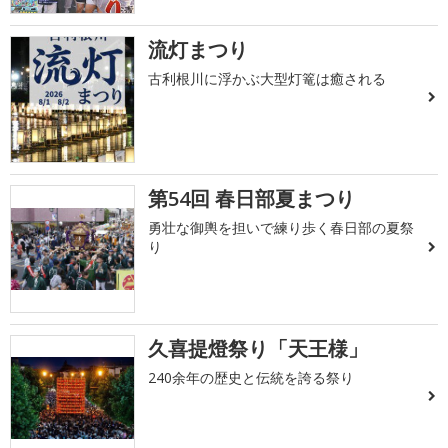
流灯まつり
古利根川に浮かぶ大型灯篭は癒される
第54回 春日部夏まつり
勇壮な御輿を担いで練り歩く春日部の夏祭
り
久喜提燈祭り「天王様」
240余年の歴史と伝統を誇る祭り