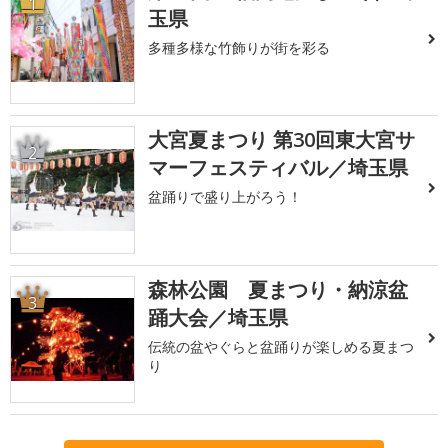
1
玉県
多種多様な竹飾りが街を彩る
大宮夏まつり 第30回東大宮サ
2
マーフェスティバル／埼玉県
盆踊りで盛り上がろう！
森林公園 夏まつり・納涼盆
3
踊大会／埼玉県
伝統の盆やぐらと盆踊りが楽しめる夏まつ
り