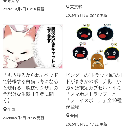
東京都
東京都
2026年8月9日 03:18
更新
2026年8月9日 03:18
更新
「もう寝るからね」ベッド
ピングーの“トラウマ回”のト
で待機する白猫→冬になる
ドがまさかのポーチ化！か
と現れる「腕枕ヤクザ」の
ぷえぼ限定カプセルトイに
予想外な生態【作者に聞
「スマホストラップ」と
く】
「フェイスポーチ」全10種
が登場
全国
全国
2026年8月8日 20:35
更新
2026年8月8日 17:22
更新