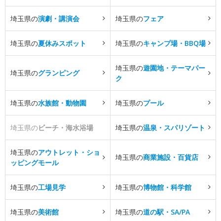
埼玉県の
演劇・講演会
埼玉県の
フェア
埼玉県の
夏休みスポット
埼玉県の
キャンプ場・BBQ場
埼玉県の
遊園地・テーマパー
埼玉県の
グランピング
ク
埼玉県の
水族館・動物園
埼玉県の
プール
埼玉県の
ビーチ・海水浴場
埼玉県の
温泉・スパリゾート
埼玉県の
アウトレット・ショ
埼玉県の
商業施設・百貨店
ッピングモール
埼玉県の
工場見学
埼玉県の
博物館・科学館
埼玉県の
美術館
埼玉県の
道の駅・SA/PA