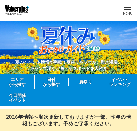
MENU
夏のイベント情報が満載！夏祭りやプール、海水浴場、
キャンプ場など遊べるスポットを大紹介
エリア
日付
イベント
夏祭り
から探す
から探す
ランキング
今日開催
イベント
2026年情報へ順次更新しておりますが一部、昨年の情
報もございます。予めご了承ください。