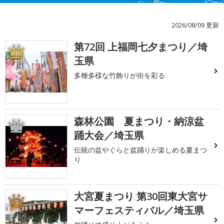
2026/08/09 更新
第72回 上福岡七夕まつり／埼
1
玉県
多種多様な竹飾りが街を彩る
森林公園 夏まつり・納涼盆
2
踊大会／埼玉県
伝統の盆やぐらと盆踊りが楽しめる夏まつ
り
大宮夏まつり 第30回東大宮サ
3
マーフェスティバル／埼玉県