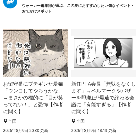
ウォーカー編集部が選ぶ、この夏におすすめしたい旬なイベント・
おでかけスポット
お留守番にブチギレた愛猫
新任PTA会長「無駄をなくし
「ウンコしてやろうかな」
ます」→ベルマークやバザ
→まさかの標的に「目が笑
ーを即廃止!?爆速で終わる会
ってない！」と恐怖【作者
議に「有能すぎる」【作者
に聞く】
に聞く】
全国
全国
2026年8月9日 20:30
更新
2026年8月9日 18:13
更新