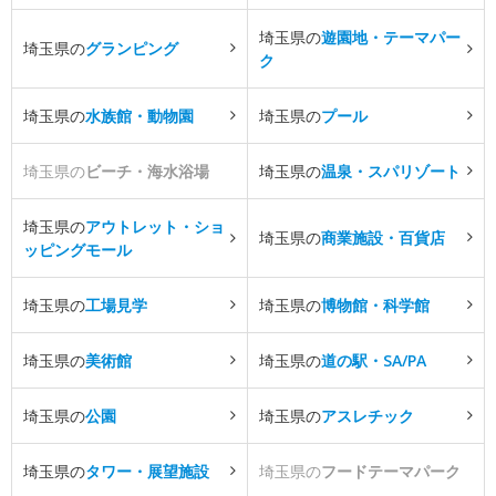
埼玉県の
遊園地・テーマパー
埼玉県の
グランピング
ク
埼玉県の
水族館・動物園
埼玉県の
プール
埼玉県の
ビーチ・海水浴場
埼玉県の
温泉・スパリゾート
埼玉県の
アウトレット・ショ
埼玉県の
商業施設・百貨店
ッピングモール
埼玉県の
工場見学
埼玉県の
博物館・科学館
埼玉県の
美術館
埼玉県の
道の駅・SA/PA
埼玉県の
公園
埼玉県の
アスレチック
埼玉県の
タワー・展望施設
埼玉県の
フードテーマパーク