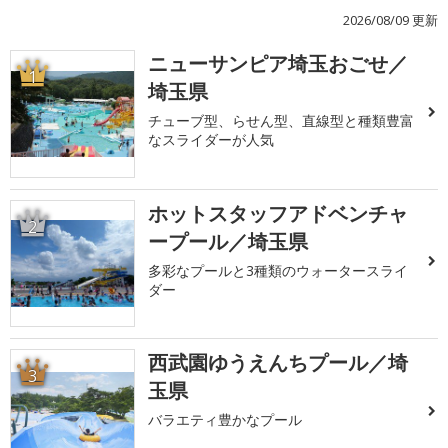
2026/08/09 更新
ニューサンピア埼玉おごせ／
1
埼玉県
チューブ型、らせん型、直線型と種類豊富
なスライダーが人気
ホットスタッフアドベンチャ
2
ープール／埼玉県
多彩なプールと3種類のウォータースライ
ダー
西武園ゆうえんちプール／埼
3
玉県
バラエティ豊かなプール