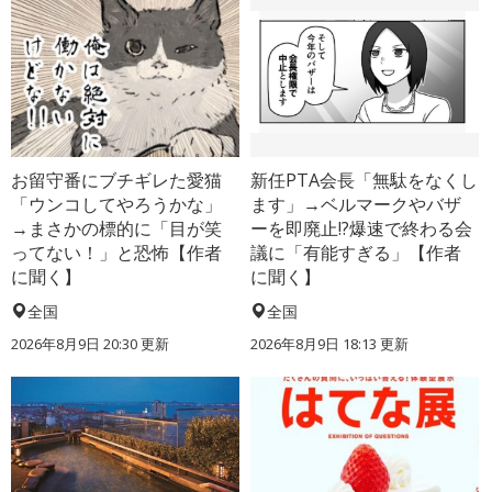
お留守番にブチギレた愛猫
新任PTA会長「無駄をなくし
「ウンコしてやろうかな」
ます」→ベルマークやバザ
→まさかの標的に「目が笑
ーを即廃止!?爆速で終わる会
ってない！」と恐怖【作者
議に「有能すぎる」【作者
に聞く】
に聞く】
全国
全国
2026年8月9日 20:30
更新
2026年8月9日 18:13
更新