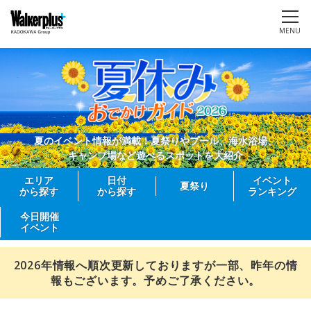
MENU
夏のイベント情報が満載！夏祭りやプール、海水浴場、
キャンプ場など遊べるスポットを大紹介
エリア
日付
イベント
夏祭り
から探す
から探す
ランキング
今日開催
イベント
2026年情報へ順次更新しておりますが一部、昨年の情
報もございます。予めご了承ください。