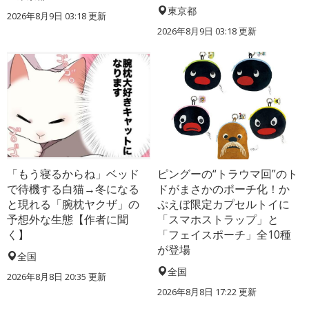
東京都
2026年8月9日 03:18
更新
2026年8月9日 03:18
更新
「もう寝るからね」ベッド
ピングーの“トラウマ回”のト
で待機する白猫→冬になる
ドがまさかのポーチ化！か
と現れる「腕枕ヤクザ」の
ぷえぼ限定カプセルトイに
予想外な生態【作者に聞
「スマホストラップ」と
く】
「フェイスポーチ」全10種
が登場
全国
全国
2026年8月8日 20:35
更新
2026年8月8日 17:22
更新