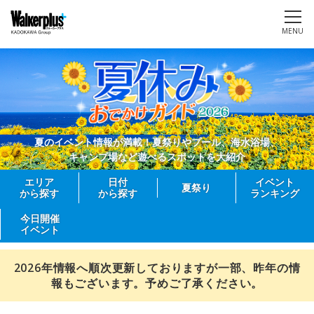
MENU
夏のイベント情報が満載！夏祭りやプール、海水浴場、
キャンプ場など遊べるスポットを大紹介
エリア
日付
イベント
夏祭り
から探す
から探す
ランキング
今日開催
イベント
2026年情報へ順次更新しておりますが一部、昨年の情
報もございます。予めご了承ください。