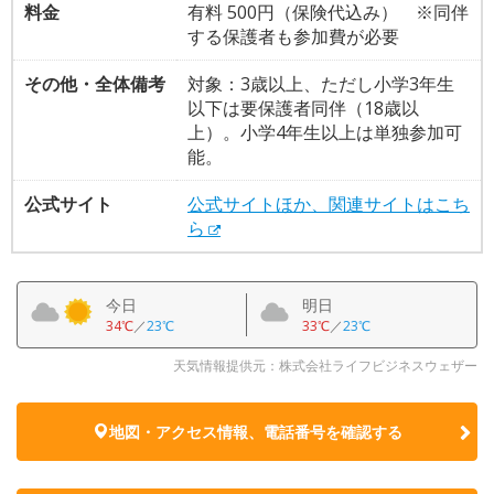
料金
有料 500円（保険代込み） ※同伴
する保護者も参加費が必要
その他・全体備考
対象：3歳以上、ただし小学3年生
以下は要保護者同伴（18歳以
上）。小学4年生以上は単独参加可
能。
公式サイト
公式サイトほか、関連サイトはこち
ら
今日
明日
34℃
／
23℃
33℃
／
23℃
天気情報提供元：株式会社ライフビジネスウェザー
地図・アクセス情報、電話番号を確認する