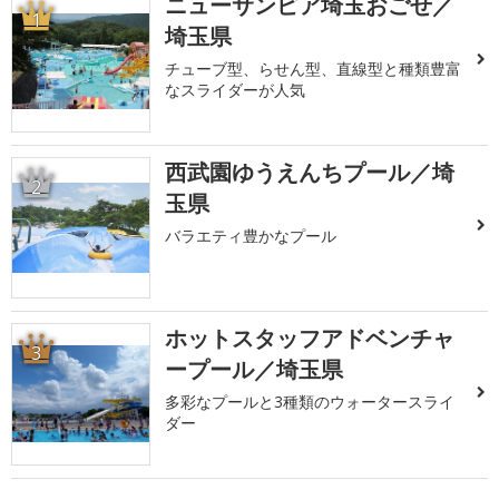
ニューサンピア埼玉おごせ／
1
埼玉県
チューブ型、らせん型、直線型と種類豊富
なスライダーが人気
西武園ゆうえんちプール／埼
2
玉県
バラエティ豊かなプール
ホットスタッフアドベンチャ
3
ープール／埼玉県
多彩なプールと3種類のウォータースライ
ダー