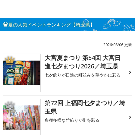
夏の人気イベントランキング【埼玉県】
2026/08/06 更新
大宮夏まつり 第54回 大宮日
1
進七夕まつり2026／埼玉県
七夕飾りが日進の町並みを華やかに彩る
第72回 上福岡七夕まつり／埼
2
玉県
多種多様な竹飾りが街を彩る