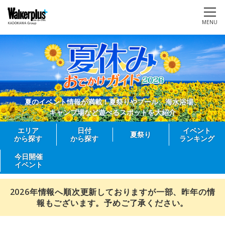
MENU
夏のイベント情報が満載！夏祭りやプール、海水浴場、
キャンプ場など遊べるスポットを大紹介
エリア
日付
イベント
夏祭り
から探す
から探す
ランキング
今日開催
イベント
2026年情報へ順次更新しておりますが一部、昨年の情
報もございます。予めご了承ください。