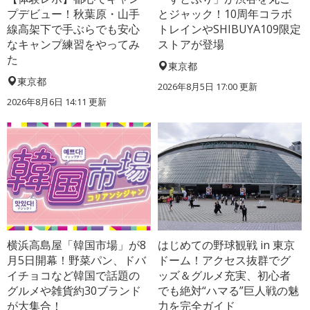
プデビュー！秋葉原・山手
とジャック！10周年コラボ
線高架下で手ぶらでも安心
トレインやSHIBUYA109限定
なキャンプ練習をやってみ
ストアが登場
た
東京都
東京都
2026年8月5日 17:00
更新
2026年8月6日 14:11
更新
横浜高島屋「韓国市場」が8
はじめての野球観戦 in 東京
月5日開幕！野菜パン、ドバ
ドーム！アクセス抜群でグ
イチョコなど韓国で話題の
ッズ＆グルメ充実、初心者
グルメや雑貨約30ブランド
でも絶対“ハマる”巨人戦の魅
が大集合！
力を完全ガイド