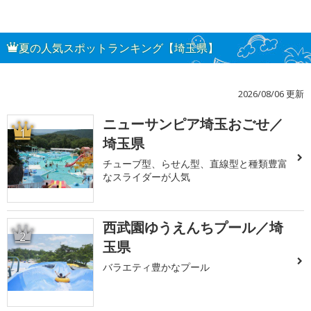
夏の人気スポットランキング【埼玉県】
2026/08/06 更新
ニューサンピア埼玉おごせ／
1
埼玉県
チューブ型、らせん型、直線型と種類豊富
なスライダーが人気
西武園ゆうえんちプール／埼
2
玉県
バラエティ豊かなプール