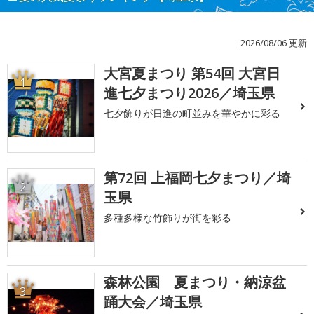
2026/08/06 更新
大宮夏まつり 第54回 大宮日
1
進七夕まつり2026／埼玉県
七夕飾りが日進の町並みを華やかに彩る
第72回 上福岡七夕まつり／埼
2
玉県
多種多様な竹飾りが街を彩る
森林公園 夏まつり・納涼盆
3
踊大会／埼玉県