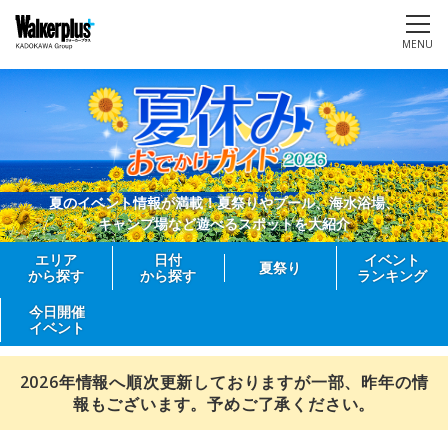
MENU
夏のイベント情報が満載！夏祭りやプール、海水浴場、
キャンプ場など遊べるスポットを大紹介
エリア
日付
イベント
夏祭り
から探す
から探す
ランキング
今日開催
イベント
2026年情報へ順次更新しておりますが一部、昨年の情
報もございます。予めご了承ください。