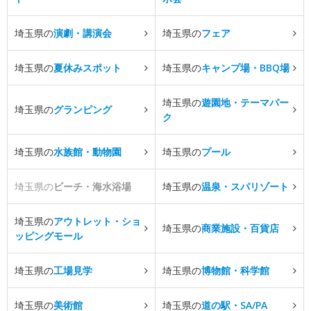
埼玉県の
演劇・講演会
埼玉県の
フェア
埼玉県の
夏休みスポット
埼玉県の
キャンプ場・BBQ場
埼玉県の
遊園地・テーマパー
埼玉県の
グランピング
ク
埼玉県の
水族館・動物園
埼玉県の
プール
埼玉県の
ビーチ・海水浴場
埼玉県の
温泉・スパリゾート
埼玉県の
アウトレット・ショ
埼玉県の
商業施設・百貨店
ッピングモール
埼玉県の
工場見学
埼玉県の
博物館・科学館
埼玉県の
美術館
埼玉県の
道の駅・SA/PA