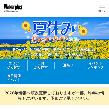
MENU
夏のイベント情報が満載！夏祭りやプール、海水浴場、
キャンプ場など遊べるスポットを大紹介
エリア
日付
イベント
夏祭り
から探す
から探す
ランキング
今日開催
イベント
2026年情報へ順次更新しておりますが一部、昨年の情
報もございます。予めご了承ください。