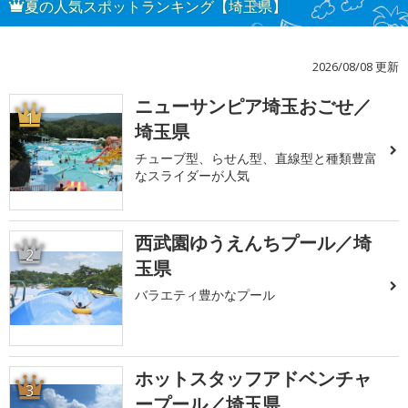
夏の人気スポットランキング【埼玉県】
2026/08/08 更新
ニューサンピア埼玉おごせ／
1
埼玉県
チューブ型、らせん型、直線型と種類豊富
なスライダーが人気
西武園ゆうえんちプール／埼
2
玉県
バラエティ豊かなプール
ホットスタッフアドベンチャ
3
ープール／埼玉県