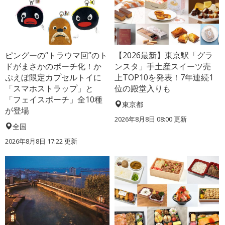
ピングーの“トラウマ回”のト
【2026最新】東京駅「グラ
ドがまさかのポーチ化！か
ンスタ」手土産スイーツ売
ぷえぼ限定カプセルトイに
上TOP10を発表！7年連続1
「スマホストラップ」と
位の殿堂入りも
「フェイスポーチ」全10種
東京都
が登場
2026年8月8日 08:00
更新
全国
2026年8月8日 17:22
更新