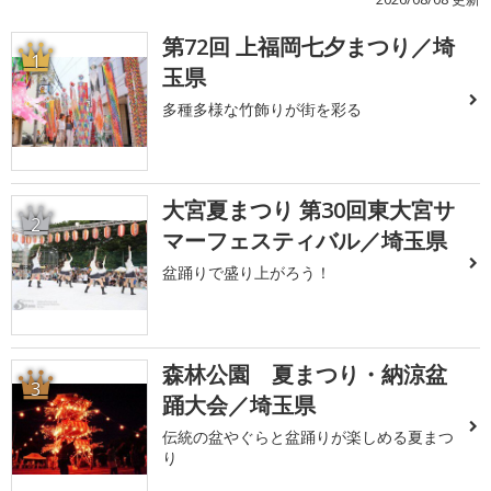
第72回 上福岡七夕まつり／埼
1
玉県
多種多様な竹飾りが街を彩る
大宮夏まつり 第30回東大宮サ
2
マーフェスティバル／埼玉県
盆踊りで盛り上がろう！
森林公園 夏まつり・納涼盆
3
踊大会／埼玉県
伝統の盆やぐらと盆踊りが楽しめる夏まつ
り