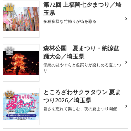
第72回 上福岡七夕まつり／埼
1
玉県
多種多様な竹飾りが街を彩る
森林公園 夏まつり・納涼盆
2
踊大会／埼玉県
伝統の盆やぐらと盆踊りが楽しめる夏まつ
り
ところざわサクラタウン 夏ま
3
つり2026／埼玉県
暑さを忘れて楽しむ、夜の夏まつり開催！