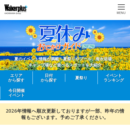
MENU
夏のイベント情報が満載！夏祭りやプール、海水浴場、
キャンプ場など遊べるスポットを大紹介
エリア
日付
イベント
夏祭り
から探す
から探す
ランキング
今日開催
イベント
2026年情報へ順次更新しておりますが一部、昨年の情
報もございます。予めご了承ください。