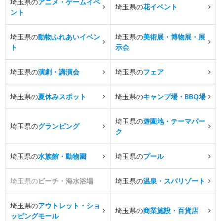
埼玉県の
アニメ・ゲームイベ
埼玉県の
花イベント
ント
埼玉県の
動物ふれあいイベン
埼玉県の
美術展・博物展・展
ト
示会
埼玉県の
演劇・講演会
埼玉県の
フェア
埼玉県の
夏休みスポット
埼玉県の
キャンプ場・BBQ場
埼玉県の
遊園地・テーマパー
埼玉県の
グランピング
ク
埼玉県の
水族館・動物園
埼玉県の
プール
埼玉県の
ビーチ・海水浴場
埼玉県の
温泉・スパリゾート
埼玉県の
アウトレット・ショ
埼玉県の
商業施設・百貨店
ッピングモール