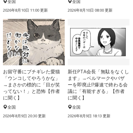
全国
全国
2026年8月10日 11:00
更新
2026年8月10日 08:00
更新
お留守番にブチギレた愛猫
新任PTA会長「無駄をなくし
「ウンコしてやろうかな」
ます」→ベルマークやバザ
→まさかの標的に「目が笑
ーを即廃止!?爆速で終わる会
ってない！」と恐怖【作者
議に「有能すぎる」【作者
に聞く】
に聞く】
全国
全国
2026年8月9日 20:30
更新
2026年8月9日 18:13
更新