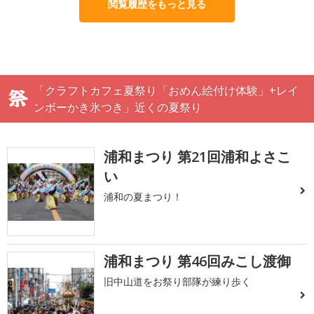
閲覧履歴をもっと見る
「クラフトカフェ夏祭り「おめん絵付け体験」+レイ
ンボーかき氷つき」近くの夏祭り
浦和まつり 第21回浦和よさこ
い
浦和の夏まつり！
浦和まつり 第46回みこし渡御
旧中山道をお祭り部隊が練り歩く