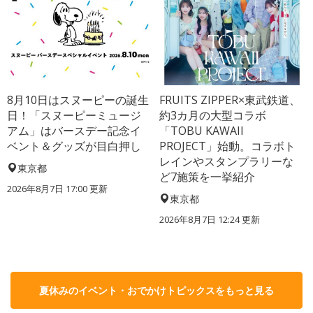
8月10日はスヌーピーの誕生
FRUITS ZIPPER×東武鉄道、
日！「スヌーピーミュージ
約3カ月の大型コラボ
アム」はバースデー記念イ
「TOBU KAWAII
ベント＆グッズが目白押し
PROJECT」始動。コラボト
レインやスタンプラリーな
東京都
ど7施策を一挙紹介
2026年8月7日 17:00
更新
東京都
2026年8月7日 12:24
更新
夏休みのイベント・おでかけトピックスをもっと見る