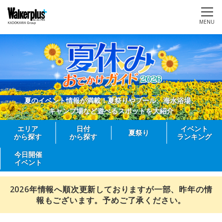
MENU
夏のイベント情報が満載！夏祭りやプール、海水浴場、
キャンプ場など遊べるスポットを大紹介
エリア
日付
イベント
夏祭り
から探す
から探す
ランキング
今日開催
イベント
2026年情報へ順次更新しておりますが一部、昨年の情
報もございます。予めご了承ください。