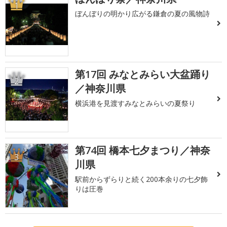
1
ぼんぼりの明かり広がる鎌倉の夏の風物詩
第17回 みなとみらい大盆踊り
2
／神奈川県
横浜港を見渡すみなとみらいの夏祭り
第74回 橋本七夕まつり／神奈
3
川県
駅前からずらりと続く200本余りの七夕飾
りは圧巻