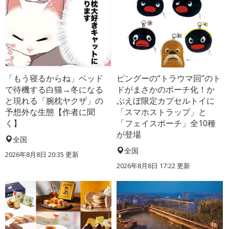
「もう寝るからね」ベッド
ピングーの“トラウマ回”のト
で待機する白猫→冬になる
ドがまさかのポーチ化！か
と現れる「腕枕ヤクザ」の
ぷえぼ限定カプセルトイに
予想外な生態【作者に聞
「スマホストラップ」と
く】
「フェイスポーチ」全10種
が登場
全国
全国
2026年8月8日 20:35
更新
2026年8月8日 17:22
更新