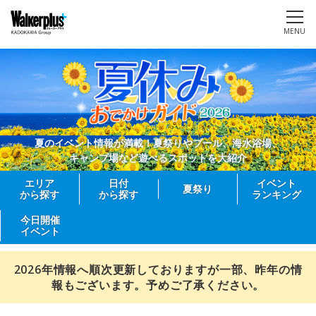
MENU
夏のイベント情報が満載！夏祭りやプール、海水浴場、
キャンプ場など遊べるスポットを大紹介
エリア
日付
イベント
夏祭り
から探す
から探す
ランキング
今日開催
イベント
2026年情報へ順次更新しておりますが一部、昨年の情
報もございます。予めご了承ください。