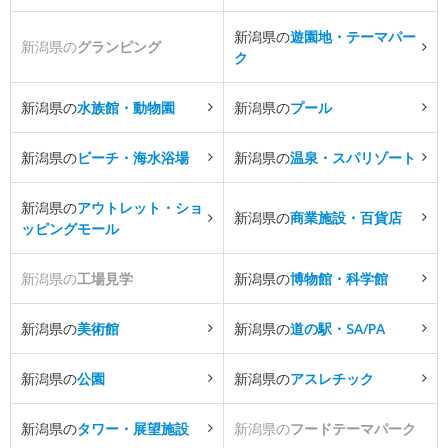
新潟県の
遊園地・テーマパー
新潟県の
グランピング
ク
新潟県の
水族館・動物園
新潟県の
プール
新潟県の
ビーチ・海水浴場
新潟県の
温泉・スパリゾート
新潟県の
アウトレット・ショ
新潟県の
商業施設・百貨店
ッピングモール
新潟県の
工場見学
新潟県の
博物館・科学館
新潟県の
美術館
新潟県の
道の駅・SA/PA
新潟県の
公園
新潟県の
アスレチック
新潟県の
タワー・展望施設
新潟県の
フードテーマパーク