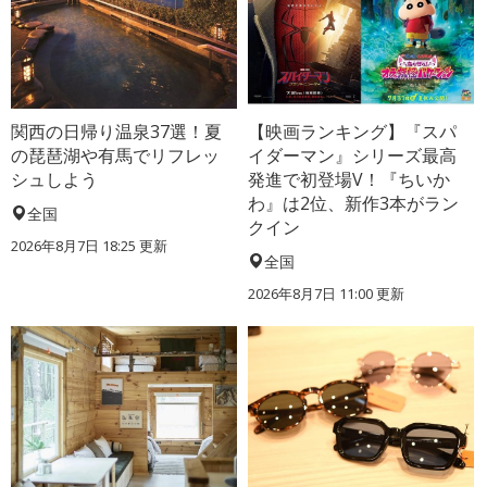
関西の日帰り温泉37選！夏
【映画ランキング】『スパ
の琵琶湖や有馬でリフレッ
イダーマン』シリーズ最高
シュしよう
発進で初登場V！『ちいか
わ』は2位、新作3本がラン
全国
クイン
2026年8月7日 18:25
更新
全国
2026年8月7日 11:00
更新