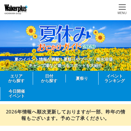
MENU
夏のイベント情報が満載！夏祭りやプール、海水浴場、
キャンプ場など遊べるスポットを大紹介
エリア
日付
イベント
夏祭り
から探す
から探す
ランキング
今日開催
イベント
2026年情報へ順次更新しておりますが一部、昨年の情
報もございます。予めご了承ください。