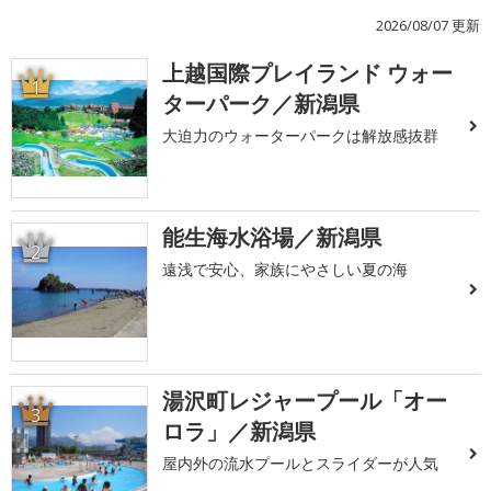
2026/08/07 更新
上越国際プレイランド ウォー
1
ターパーク／新潟県
大迫力のウォーターパークは解放感抜群
能生海水浴場／新潟県
2
遠浅で安心、家族にやさしい夏の海
湯沢町レジャープール「オー
3
ロラ」／新潟県
屋内外の流水プールとスライダーが人気