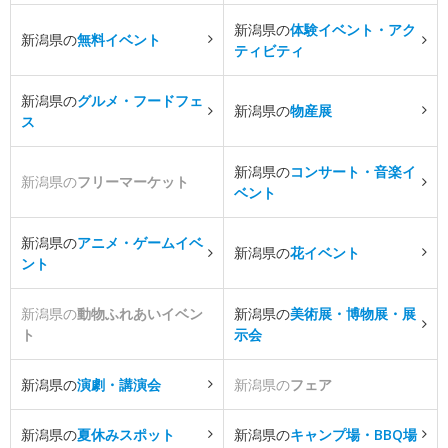
新潟県の
体験イベント・アク
新潟県の
無料イベント
ティビティ
新潟県の
グルメ・フードフェ
新潟県の
物産展
ス
新潟県の
コンサート・音楽イ
新潟県の
フリーマーケット
ベント
新潟県の
アニメ・ゲームイベ
新潟県の
花イベント
ント
新潟県の
動物ふれあいイベン
新潟県の
美術展・博物展・展
ト
示会
新潟県の
演劇・講演会
新潟県の
フェア
新潟県の
夏休みスポット
新潟県の
キャンプ場・BBQ場