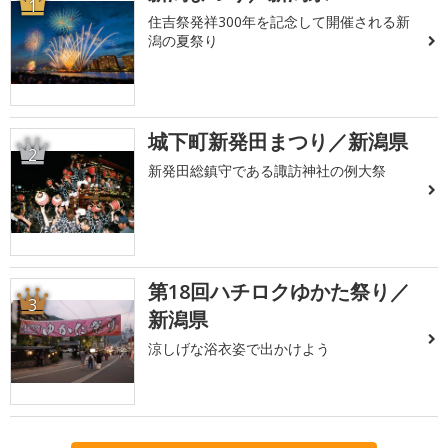
1
住吉祭発祥300年を記念して開催される新
潟の夏祭り
城下町新発田まつり／新潟県
2
新発田総鎮守である諏訪神社の例大祭
第18回ハチロクゆかた祭り／
3
新潟県
涼しげな浴衣姿で出かけよう