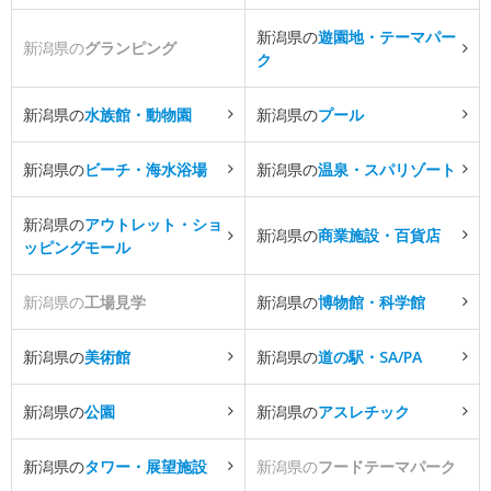
新潟県の
遊園地・テーマパー
新潟県の
グランピング
ク
新潟県の
水族館・動物園
新潟県の
プール
新潟県の
ビーチ・海水浴場
新潟県の
温泉・スパリゾート
新潟県の
アウトレット・ショ
新潟県の
商業施設・百貨店
ッピングモール
新潟県の
工場見学
新潟県の
博物館・科学館
新潟県の
美術館
新潟県の
道の駅・SA/PA
新潟県の
公園
新潟県の
アスレチック
新潟県の
タワー・展望施設
新潟県の
フードテーマパーク