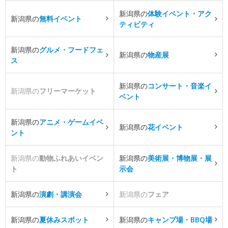
新潟県の
体験イベント・アク
新潟県の
無料イベント
ティビティ
新潟県の
グルメ・フードフェ
新潟県の
物産展
ス
新潟県の
コンサート・音楽イ
新潟県の
フリーマーケット
ベント
新潟県の
アニメ・ゲームイベ
新潟県の
花イベント
ント
新潟県の
動物ふれあいイベン
新潟県の
美術展・博物展・展
ト
示会
新潟県の
演劇・講演会
新潟県の
フェア
新潟県の
夏休みスポット
新潟県の
キャンプ場・BBQ場