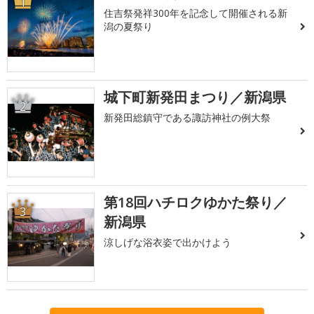
1
住吉祭発祥300年を記念して開催される新
潟の夏祭り
城下町新発田まつり／新潟県
2
新発田総鎮守である諏訪神社の例大祭
第18回ハチロクゆかた祭り／
3
新潟県
涼しげな浴衣姿で出かけよう