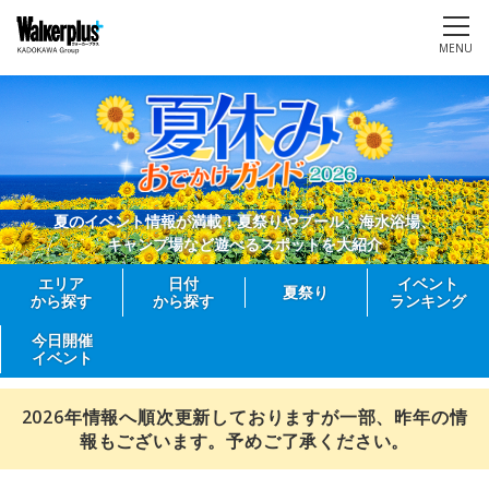
MENU
夏のイベント情報が満載！夏祭りやプール、海水浴場、
キャンプ場など遊べるスポットを大紹介
エリア
日付
イベント
夏祭り
から探す
から探す
ランキング
今日開催
イベント
2026年情報へ順次更新しておりますが一部、昨年の情
報もございます。予めご了承ください。