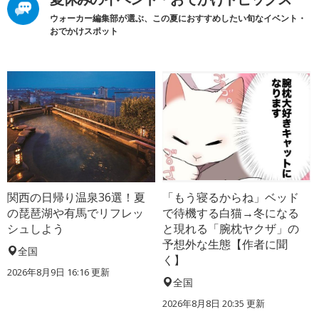
ウォーカー編集部が選ぶ、この夏におすすめしたい旬なイベント・
おでかけスポット
関西の日帰り温泉36選！夏
「もう寝るからね」ベッド
の琵琶湖や有馬でリフレッ
で待機する白猫→冬になる
シュしよう
と現れる「腕枕ヤクザ」の
予想外な生態【作者に聞
全国
く】
2026年8月9日 16:16
更新
全国
2026年8月8日 20:35
更新