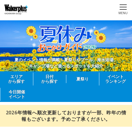
MENU
夏のイベント情報が満載！夏祭りやプール、海水浴場、
キャンプ場など遊べるスポットを大紹介
エリア
日付
イベント
夏祭り
から探す
から探す
ランキング
今日開催
イベント
2026年情報へ順次更新しておりますが一部、昨年の情
報もございます。予めご了承ください。