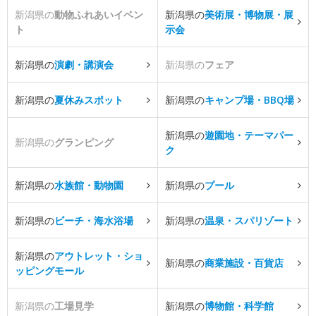
新潟県の
動物ふれあいイベン
新潟県の
美術展・博物展・展
ト
示会
新潟県の
演劇・講演会
新潟県の
フェア
新潟県の
夏休みスポット
新潟県の
キャンプ場・BBQ場
新潟県の
遊園地・テーマパー
新潟県の
グランピング
ク
新潟県の
水族館・動物園
新潟県の
プール
新潟県の
ビーチ・海水浴場
新潟県の
温泉・スパリゾート
新潟県の
アウトレット・ショ
新潟県の
商業施設・百貨店
ッピングモール
新潟県の
工場見学
新潟県の
博物館・科学館