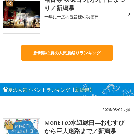
3
り／新潟県
一年に一度の観音様の功徳日
新潟県の夏の人気夏祭りランキング
夏の人気イベントランキング【新潟県】
2026/08/09 更新
MonETの水辺縁日―おむすび
1
から巨大迷路まで／新潟県