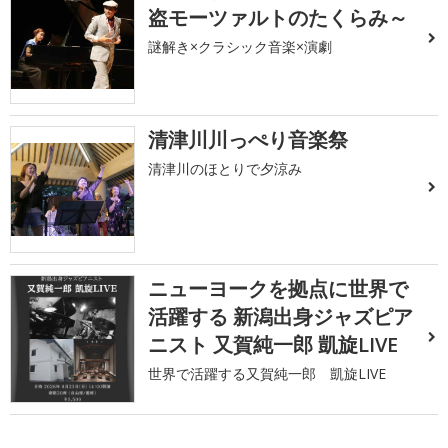
盗モーツァルトのたくらみ～
謎解き×クラシック音楽×演劇
清津川川っぺり音楽祭
清津川のほとりで夕涼み
ニューヨークを拠点に世界で
活躍する 新潟出身ジャズピア
ニスト 又賀純一郎 凱旋LIVE
世界で活躍する又賀純一郎 凱旋LIVE