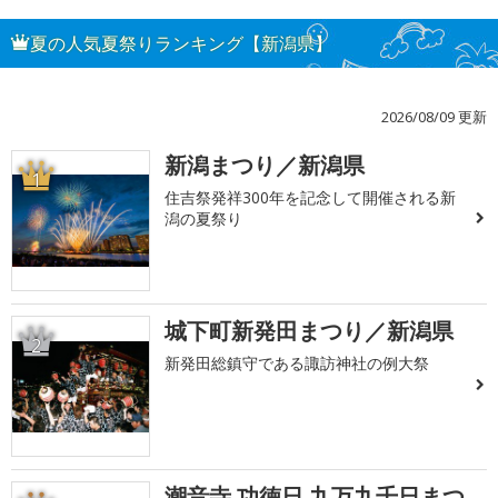
夏の人気夏祭りランキング【新潟県】
2026/08/09 更新
新潟まつり／新潟県
1
住吉祭発祥300年を記念して開催される新
潟の夏祭り
城下町新発田まつり／新潟県
2
新発田総鎮守である諏訪神社の例大祭
潮音寺 功徳日 九万九千日まつ