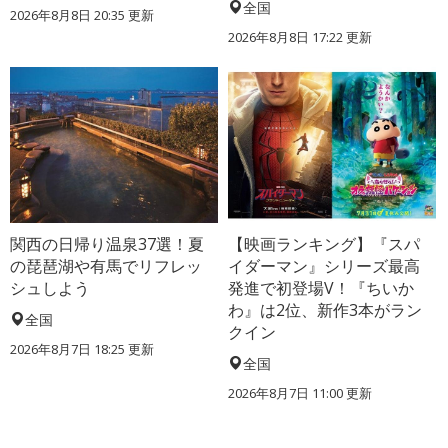
全国
2026年8月8日 20:35
更新
2026年8月8日 17:22
更新
関西の日帰り温泉37選！夏
【映画ランキング】『スパ
の琵琶湖や有馬でリフレッ
イダーマン』シリーズ最高
シュしよう
発進で初登場V！『ちいか
わ』は2位、新作3本がラン
全国
クイン
2026年8月7日 18:25
更新
全国
2026年8月7日 11:00
更新