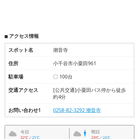
アクセス情報
スポット名
潮音寺
住所
小千谷市小粟田961
駐車場
〇 100台
交通アクセス
[公共交通]小粟田バス停から徒歩
約4分
お問い合わせ1
0258-82-3292 潮音寺
今日
明日
32℃
／
25℃
29℃
／
26℃