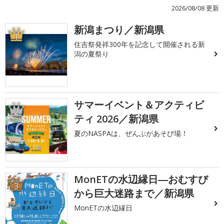
2026/08/08 更新
新潟まつり／新潟県
1
住吉祭発祥300年を記念して開催される新
潟の夏祭り
サマーイベント＆アクティビ
2
ティ 2026／新潟県
夏のNASPAは、ぜんぶがあそび場！
MonETの水辺縁日―おむすび
3
から巨大迷路まで／新潟県
MonETの水辺縁日