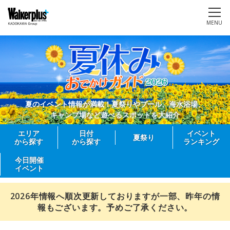
MENU
夏のイベント情報が満載！夏祭りやプール、海水浴場、
キャンプ場など遊べるスポットを大紹介
エリア
日付
イベント
夏祭り
から探す
から探す
ランキング
今日開催
イベント
2026年情報へ順次更新しておりますが一部、昨年の情
報もございます。予めご了承ください。