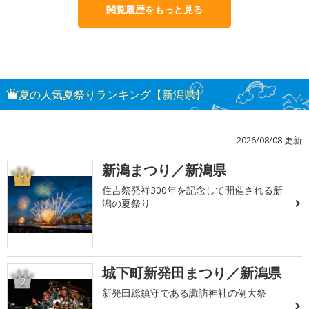
閲覧履歴をもっと見る
夏の人気夏祭りランキング【新潟県】
2026/08/08 更新
新潟まつり／新潟県
1
住吉祭発祥300年を記念して開催される新
潟の夏祭り
城下町新発田まつり／新潟県
2
新発田総鎮守である諏訪神社の例大祭