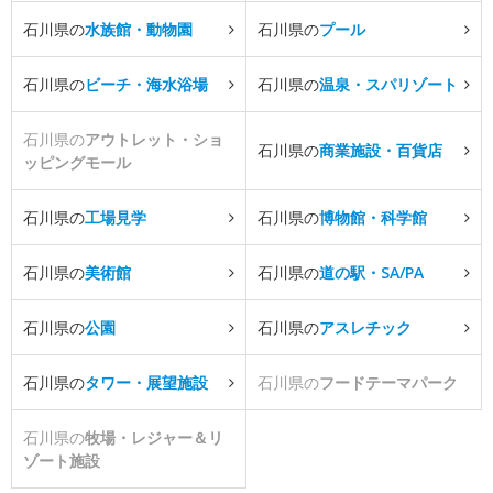
石川県の
水族館・動物園
石川県の
プール
石川県の
ビーチ・海水浴場
石川県の
温泉・スパリゾート
石川県の
アウトレット・ショ
石川県の
商業施設・百貨店
ッピングモール
石川県の
工場見学
石川県の
博物館・科学館
石川県の
美術館
石川県の
道の駅・SA/PA
石川県の
公園
石川県の
アスレチック
石川県の
タワー・展望施設
石川県の
フードテーマパーク
石川県の
牧場・レジャー＆リ
ゾート施設