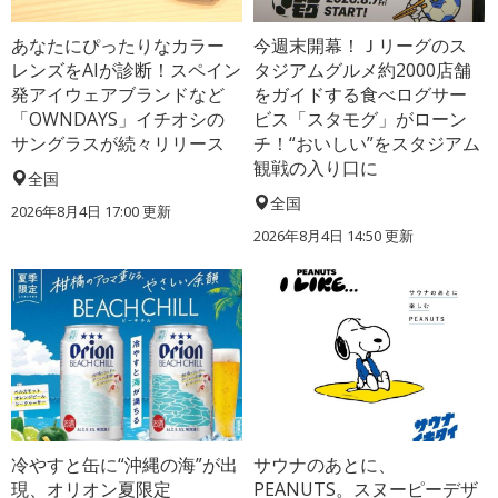
あなたにぴったりなカラー
今週末開幕！Ｊリーグのス
レンズをAIが診断！スペイン
タジアムグルメ約2000店舗
発アイウェアブランドなど
をガイドする食べログサー
「OWNDAYS」イチオシの
ビス「スタモグ」がローン
サングラスが続々リリース
チ！“おいしい”をスタジアム
観戦の入り口に
全国
全国
2026年8月4日 17:00
更新
2026年8月4日 14:50
更新
冷やすと缶に“沖縄の海”が出
サウナのあとに、
現、オリオン夏限定
PEANUTS。スヌーピーデザ