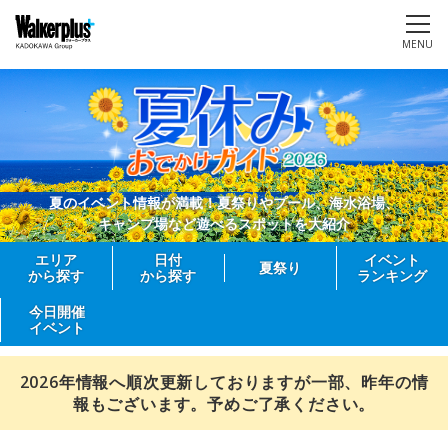
MENU
夏のイベント情報が満載！夏祭りやプール、海水浴場、
キャンプ場など遊べるスポットを大紹介
エリア
日付
イベント
夏祭り
から探す
から探す
ランキング
今日開催
イベント
2026年情報へ順次更新しておりますが一部、昨年の情
報もございます。予めご了承ください。