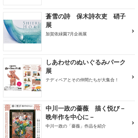
蒼雪の詩 保木詩衣吏 硝子
展
加賀依緑園7月企画展
しあわせのぬいぐるみパーク
展
テディベアとその仲間たちが大集合！
中川一政の薔薇 描く悦び－
晩年作を中心に－
中川一政の「薔薇」作品を紹介