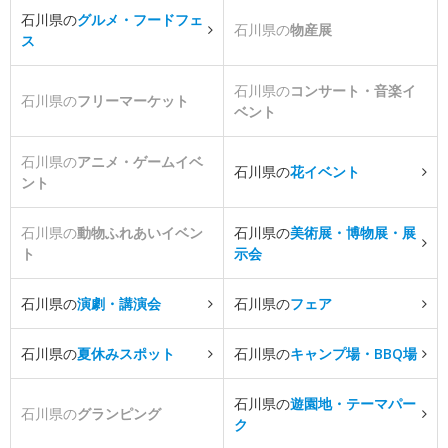
石川県の
グルメ・フードフェ
石川県の
物産展
ス
石川県の
コンサート・音楽イ
石川県の
フリーマーケット
ベント
石川県の
アニメ・ゲームイベ
石川県の
花イベント
ント
石川県の
動物ふれあいイベン
石川県の
美術展・博物展・展
ト
示会
石川県の
演劇・講演会
石川県の
フェア
石川県の
夏休みスポット
石川県の
キャンプ場・BBQ場
石川県の
遊園地・テーマパー
石川県の
グランピング
ク