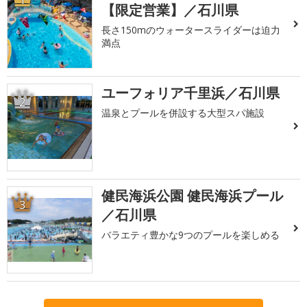
【限定営業】／石川県
長さ150mのウォータースライダーは迫力
満点
ユーフォリア千里浜／石川県
2
温泉とプールを併設する大型スパ施設
健民海浜公園 健民海浜プール
3
／石川県
バラエティ豊かな9つのプールを楽しめる