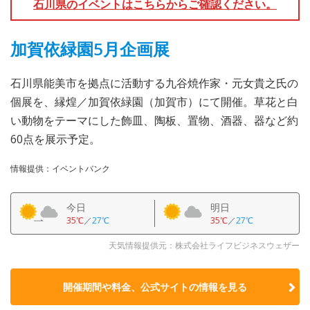
石川県のイベントはこちらからご確認ください。
加賀依緑園5月企画展
石川県能美市を拠点に活動する九谷焼作家・元女貴之氏の
個展を、縁煌／加賀依緑園（加賀市）にて開催。草花と白
い動物をテーマにした飾皿、陶板、置物、酒器、器など約
60点を展示予定。
情報提供：イベントバンク
今日
明日
35℃
／
27℃
35℃
／
27℃
天気情報提供元：株式会社ライフビジネスウェザー
開催期間や料金、公式サイトの
情報を見る