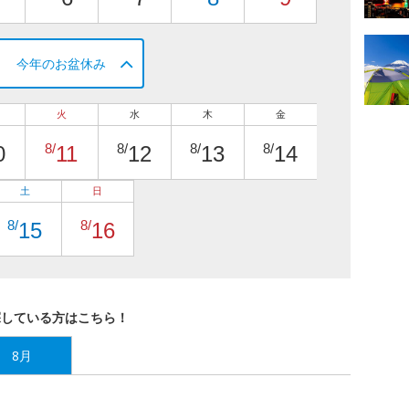
今年のお盆休み
火
水
木
金
8/
8/
8/
8/
0
11
12
13
14
土
日
8/
8/
15
16
探している方はこちら！
8月