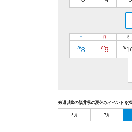
土
日
月
8/
8/
8/
8
9
1
来週以降の福井県の夏休みイベントを
6月
7月