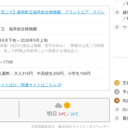
／
・見ごろ】越前町立福井総合植物園 プラントピア スイレ
越
4
／
ウ
5
町立 福井総合植物園
6年6月下旬～2026年9月上旬
休園（祝日の場合は開園、翌平日休み）。開催日は見ごろ時期
、見ごろ時期は気候等により前後する場合あり。
～17:00
入園料：大人310円、中高校生200円、小学生100円
芝
1
サイトほか、関連サイトはこちら
手
2
気
3
白
4
明日
34℃
／
26℃
鷹
5
天気情報提供元：株式会社ライフビジネスウェザー