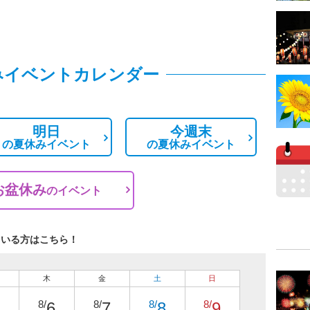
みイベントカレンダー
明日
今週末
の
夏休みイベント
の
夏休みイベント
お盆休み
の
イベント
ている方はこちら！
木
金
土
日
8/
8/
8/
8/
6
7
8
9