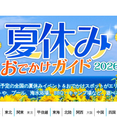
開催予定の全国の夏休みイベント＆おでかけスポットがエ
トや、プール、海水浴場、BBQ・キャンプ場など、遊べ
道
東北
関東
甲信越
東海
北陸
関西
中国
四国
東京
大阪