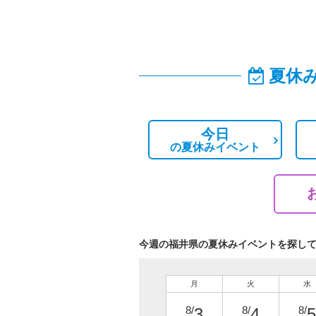
夏休
今日
の
夏休みイベント
今週の福井県の夏休みイベントを探し
月
火
水
8/
8/
8/
3
4
5