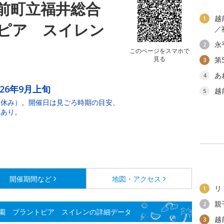
前町立福井総合
越
1
ピア スイレン
／
永
2
このページをスマホで
見る
第
3
あ
4
026年9月上旬
越
5
日休み）。開催日は見ごろ時期の目安、
合あり。
開催期間など
地図・アクセス
リ
1
親
2
園 プラントピア スイレンの詳細データ
越
3