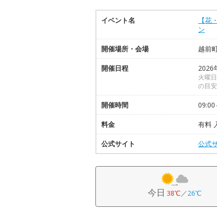
イベント名
【花
ン
開催場所・会場
越前
開催日程
202
火曜日
の目安
開催時間
09:00
料金
有料 
公式サイト
公式
今日
38℃
／
26℃