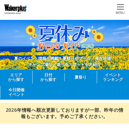
MENU
夏のイベント情報が満載！夏祭りやプール、海水浴場、
キャンプ場など遊べるスポットを大紹介
エリア
日付
イベント
夏祭り
から探す
から探す
ランキング
今日開催
イベント
2026年情報へ順次更新しておりますが一部、昨年の情
報もございます。予めご了承ください。