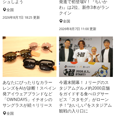
シュしよう
発進で初登場V！『ちいか
わ』は2位、新作3本がラン
全国
クイン
2026年8月7日 18:25
更新
全国
2026年8月7日 11:00
更新
あなたにぴったりなカラー
今週末開幕！Ｊリーグのス
レンズをAIが診断！スペイン
タジアムグルメ約2000店舗
発アイウェアブランドなど
をガイドする食べログサー
「OWNDAYS」イチオシの
ビス「スタモグ」がローン
サングラスが続々リリース
チ！“おいしい”をスタジアム
観戦の入り口に
全国