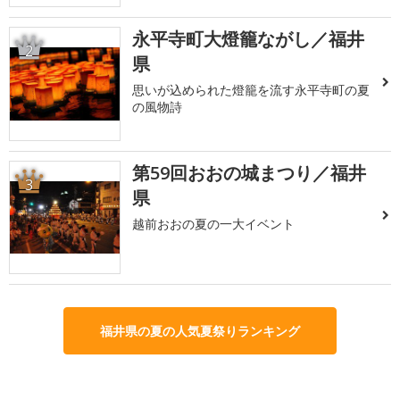
永平寺町大燈籠ながし／福井
2
県
思いが込められた燈籠を流す永平寺町の夏
の風物詩
第59回おおの城まつり／福井
3
県
越前おおの夏の一大イベント
福井県の夏の人気夏祭りランキング