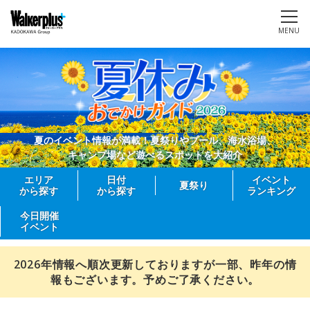
MENU
夏のイベント情報が満載！夏祭りやプール、海水浴場、
キャンプ場など遊べるスポットを大紹介
エリア
日付
イベント
夏祭り
から探す
から探す
ランキング
今日開催
イベント
2026年情報へ順次更新しておりますが一部、昨年の情
報もございます。予めご了承ください。