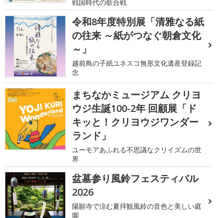
戦国時代の歌合戦
令和8年度特別展「清雅なる紙
の往来 ～紙がつなぐ朝倉文化
～」
越前鳥の子紙ユネスコ無形文化遺産登録記
念
まちなかミュージアム クリヨ
ウジ生誕100-2年 回顧展「ド
キッと！クリヨウジワンダー
ランド」
ユーモアあふれる不思議なクリイズムの世
界
盆墓参り風鈴フェスティバル
2026
陽願寺で涼む夏拝観風鈴の音色と美しい庭
園