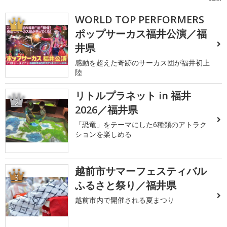
WORLD TOP PERFORMERS
1
ポップサーカス福井公演／福
井県
感動を超えた奇跡のサーカス団が福井初上
陸
リトルプラネット in 福井
2
2026／福井県
「恐竜」をテーマにした6種類のアトラク
ションを楽しめる
越前市サマーフェスティバル
3
ふるさと祭り／福井県
越前市内で開催される夏まつり