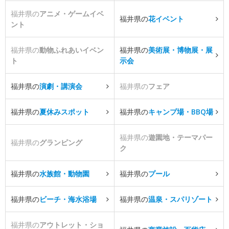
福井県の
アニメ・ゲームイベ
福井県の
花イベント
ント
福井県の
動物ふれあいイベン
福井県の
美術展・博物展・展
ト
示会
福井県の
演劇・講演会
福井県の
フェア
福井県の
夏休みスポット
福井県の
キャンプ場・BBQ場
福井県の
遊園地・テーマパー
福井県の
グランピング
ク
福井県の
水族館・動物園
福井県の
プール
福井県の
ビーチ・海水浴場
福井県の
温泉・スパリゾート
福井県の
アウトレット・ショ