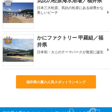
気比の松原海水浴場／福井県
2
日本三大松原、気比の松原にある緑豊かな
美しいビーチ
かにファクトリー 甲羅組／福
3
井県
日本初・カニのテーマパークが敦賀に誕生
福井県の夏の人気スポットランキング