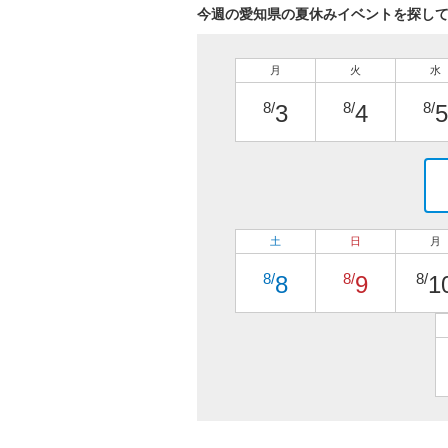
今週の愛知県の夏休みイベントを探し
月
火
水
8/
8/
8/
3
4
5
土
日
月
8/
8/
8/
8
9
1