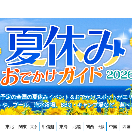
開催予定の全国の夏休みイベント＆おでかけスポットがエ
トや、プール、海水浴場、BBQ・キャンプ場など、遊べ
道
東北
関東
甲信越
東海
北陸
関西
中国
四国
東京
大阪