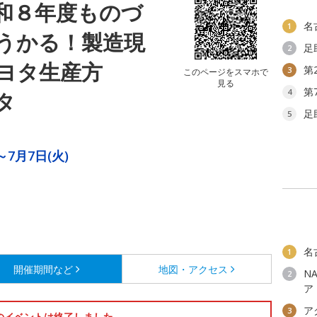
和８年度ものづ
名
1
うかる！製造現
足
2
ヨタ生産方
第
3
このページをスマホで
見る
第
4
タ
足
5
～7月7日(火)
名
1
開催期間など
地図・アクセス
N
2
ア
ア
3
のイベントは終了しました。