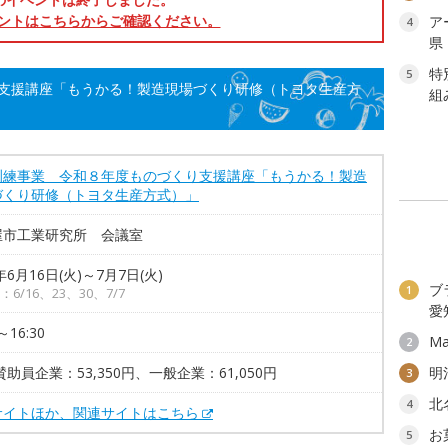
ントはこちらからご確認ください。
ア
4
県
特
5
支援講座「もうかる！製造現場づくり研修（トヨタ生産方
組
訓練事業 令和８年度ものづくり支援講座「もうかる！製造
づくり研修（トヨタ生産方式）」
屋市工業研究所 会議室
年6月16日(火)～7月7日(火)
ブ
1
6/16、23、30、7/7
愛
～16:30
Ma
2
賛助員企業：53,350円、一般企業：61,050円
明
3
北
4
サイトほか、関連サイトはこちら
お
5