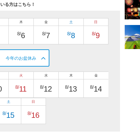
ている方はこちら！
木
金
土
日
8/
8/
8/
8/
6
7
8
9
今年のお盆休み
火
水
木
金
8/
8/
8/
8/
0
11
12
13
14
土
日
8/
8/
15
16