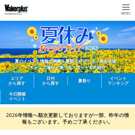
MENU
夏のイベント情報が満載！夏祭りやプール、海水浴場、
キャンプ場など遊べるスポットを大紹介
エリア
日付
イベント
夏祭り
から探す
から探す
ランキング
今日開催
イベント
2026年情報へ順次更新しておりますが一部、昨年の情
報もございます。予めご了承ください。