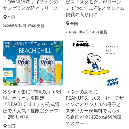
「OWNDAYS」イチオシの
ビス「スタモグ」がローン
サングラスが続々リリース
チ！“おいしい”をスタジアム
観戦の入り口に
全国
全国
2026年8月4日 17:00
更新
2026年8月4日 14:50
更新
冷やすと缶に“沖縄の海”が出
サウナのあとに、
現、オリオン夏限定
PEANUTS。スヌーピーデザ
「BEACH CHILL」が公式通
インのオリジナルの冊子と
販で大人気！夏限定クラフ
ステッカーが無料でもらえ
ト2種も登場
る企画が全国33の温浴施設
でスタート
全国