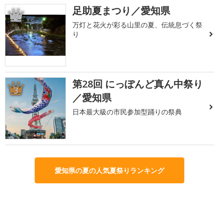
足助夏まつり／愛知県
2
万灯と花火が彩る山里の夏、伝統息づく祭
り
第28回 にっぽんど真ん中祭り
3
／愛知県
日本最大級の市民参加型踊りの祭典
愛知県の夏の人気夏祭りランキング