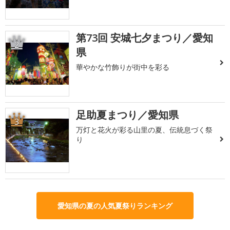
第73回 安城七夕まつり／愛知
2
県
華やかな竹飾りが街中を彩る
足助夏まつり／愛知県
3
万灯と花火が彩る山里の夏、伝統息づく祭
り
愛知県の夏の人気夏祭りランキング