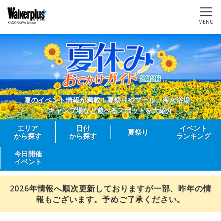
MENU
夏のイベント情報が満載！夏祭りやプール、海水浴場、
キャンプ場など遊べるスポットを大紹介
エリア
日付
イベント
夏祭り
から探す
から探す
ランキング
今日開催
イベント
2026年情報へ順次更新しておりますが一部、昨年の情
報もございます。予めご了承ください。