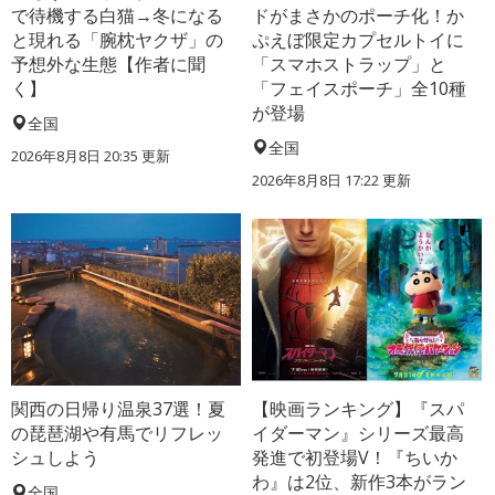
で待機する白猫→冬になる
ドがまさかのポーチ化！か
と現れる「腕枕ヤクザ」の
ぷえぼ限定カプセルトイに
予想外な生態【作者に聞
「スマホストラップ」と
く】
「フェイスポーチ」全10種
が登場
全国
全国
2026年8月8日 20:35
更新
2026年8月8日 17:22
更新
関西の日帰り温泉37選！夏
【映画ランキング】『スパ
の琵琶湖や有馬でリフレッ
イダーマン』シリーズ最高
シュしよう
発進で初登場V！『ちいか
わ』は2位、新作3本がラン
全国