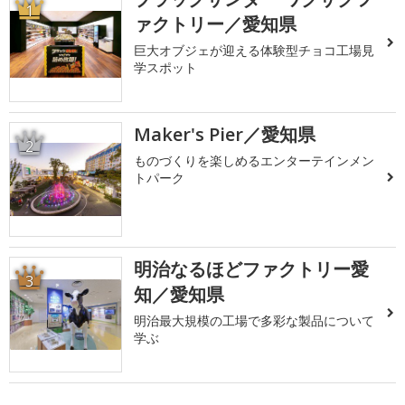
1
ァクトリー／愛知県
巨大オブジェが迎える体験型チョコ工場見
学スポット
Maker's Pier／愛知県
2
ものづくりを楽しめるエンターテインメン
トパーク
明治なるほどファクトリー愛
3
知／愛知県
明治最大規模の工場で多彩な製品について
学ぶ