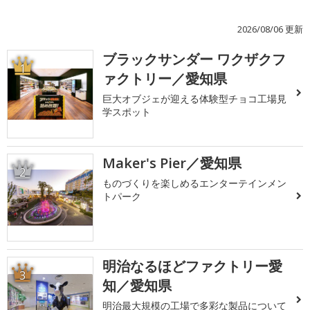
2026/08/06 更新
ブラックサンダー ワクザクフ
1
ァクトリー／愛知県
巨大オブジェが迎える体験型チョコ工場見
学スポット
Maker's Pier／愛知県
2
ものづくりを楽しめるエンターテインメン
トパーク
明治なるほどファクトリー愛
3
知／愛知県
明治最大規模の工場で多彩な製品について