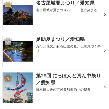
名古屋城夏まつり／愛知県
1
名古屋城が夏まつりムード一色に染まる
足助夏まつり／愛知県
2
万灯と花火が彩る山里の夏、伝統息づく祭
り
第28回 にっぽんど真ん中祭り
3
／愛知県
日本最大級の市民参加型踊りの祭典