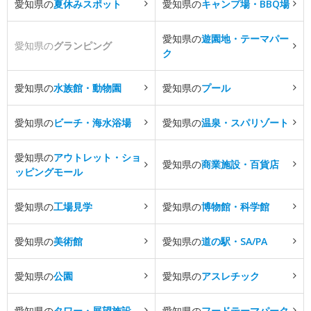
愛知県の
夏休みスポット
愛知県の
キャンプ場・BBQ場
愛知県の
遊園地・テーマパー
愛知県の
グランピング
ク
愛知県の
水族館・動物園
愛知県の
プール
愛知県の
ビーチ・海水浴場
愛知県の
温泉・スパリゾート
愛知県の
アウトレット・ショ
愛知県の
商業施設・百貨店
ッピングモール
愛知県の
工場見学
愛知県の
博物館・科学館
愛知県の
美術館
愛知県の
道の駅・SA/PA
愛知県の
公園
愛知県の
アスレチック
愛知県の
タワー・展望施設
愛知県の
フードテーマパーク