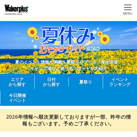
MENU
夏のイベント情報が満載！夏祭りやプール、海水浴場、
キャンプ場など遊べるスポットを大紹介
エリア
日付
イベント
夏祭り
から探す
から探す
ランキング
今日開催
イベント
2026年情報へ順次更新しておりますが一部、昨年の情
報もございます。予めご了承ください。