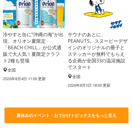
冷やすと缶に“沖縄の海”が出
サウナのあとに、
現、オリオン夏限定
PEANUTS。スヌーピーデザ
「BEACH CHILL」が公式通
インのオリジナルの冊子と
販で大人気！夏限定クラフ
ステッカーが無料でもらえ
ト2種も登場
る企画が全国33の温浴施設
でスタート
全国
全国
2026年8月4日 11:00
更新
2026年8月3日 18:00
更新
夏休みのイベント・おでかけトピックスをもっと見る