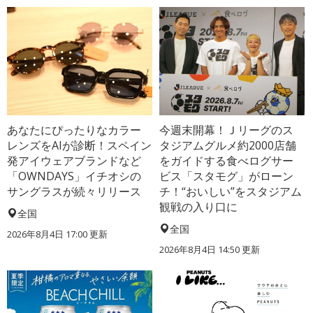
あなたにぴったりなカラー
今週末開幕！Ｊリーグのス
レンズをAIが診断！スペイン
タジアムグルメ約2000店舗
発アイウェアブランドなど
をガイドする食べログサー
「OWNDAYS」イチオシの
ビス「スタモグ」がローン
サングラスが続々リリース
チ！“おいしい”をスタジアム
観戦の入り口に
全国
全国
2026年8月4日 17:00
更新
2026年8月4日 14:50
更新