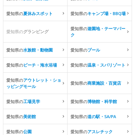
愛知県の
夏休みスポット
愛知県の
キャンプ場・BBQ場
愛知県の
遊園地・テーマパー
愛知県の
グランピング
ク
愛知県の
水族館・動物園
愛知県の
プール
愛知県の
ビーチ・海水浴場
愛知県の
温泉・スパリゾート
愛知県の
アウトレット・ショ
愛知県の
商業施設・百貨店
ッピングモール
愛知県の
工場見学
愛知県の
博物館・科学館
愛知県の
美術館
愛知県の
道の駅・SA/PA
愛知県の
公園
愛知県の
アスレチック