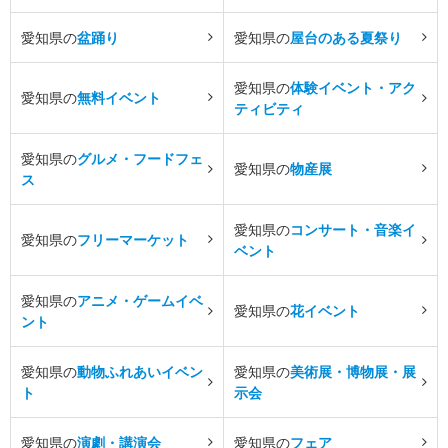
愛知県の
盆踊り
愛知県の
屋台のある夏祭り
愛知県の
体験イベント・アク
愛知県の
無料イベント
ティビティ
愛知県の
グルメ・フードフェ
愛知県の
物産展
ス
愛知県の
コンサート・音楽イ
愛知県の
フリーマーケット
ベント
愛知県の
アニメ・ゲームイベ
愛知県の
花イベント
ント
愛知県の
動物ふれあいイベン
愛知県の
美術展・博物展・展
ト
示会
愛知県の
演劇・講演会
愛知県の
フェア