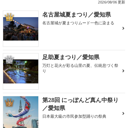
2026/08/06 更新
名古屋城夏まつり／愛知県
1
名古屋城が夏まつりムード一色に染まる
足助夏まつり／愛知県
2
万灯と花火が彩る山里の夏、伝統息づく祭
り
第28回 にっぽんど真ん中祭り
3
／愛知県
日本最大級の市民参加型踊りの祭典