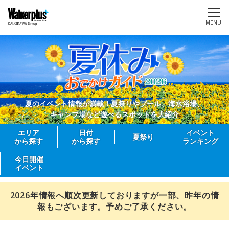
MENU
夏のイベント情報が満載！夏祭りやプール、海水浴場、
キャンプ場など遊べるスポットを大紹介
エリア
日付
イベント
夏祭り
から探す
から探す
ランキング
今日開催
イベント
2026年情報へ順次更新しておりますが一部、昨年の情
報もございます。予めご了承ください。