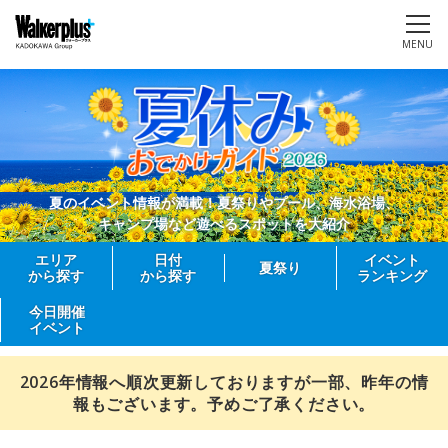
MENU
夏のイベント情報が満載！夏祭りやプール、海水浴場、
キャンプ場など遊べるスポットを大紹介
エリア
日付
イベント
夏祭り
から探す
から探す
ランキング
今日開催
イベント
2026年情報へ順次更新しておりますが一部、昨年の情
報もございます。予めご了承ください。