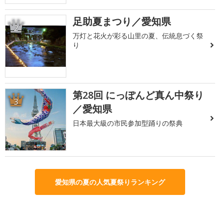
足助夏まつり／愛知県
2
万灯と花火が彩る山里の夏、伝統息づく祭
り
第28回 にっぽんど真ん中祭り
3
／愛知県
日本最大級の市民参加型踊りの祭典
愛知県の夏の人気夏祭りランキング