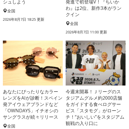
シュしよう
発進で初登場V！『ちいか
わ』は2位、新作3本がラン
全国
クイン
2026年8月7日 18:25
更新
全国
2026年8月7日 11:00
更新
あなたにぴったりなカラー
今週末開幕！Ｊリーグのス
レンズをAIが診断！スペイン
タジアムグルメ約2000店舗
発アイウェアブランドなど
をガイドする食べログサー
「OWNDAYS」イチオシの
ビス「スタモグ」がローン
サングラスが続々リリース
チ！“おいしい”をスタジアム
観戦の入り口に
全国