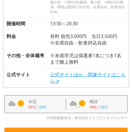
昼の部 13時30分開演、夜の部 18時30分開
演。開場は開演の30分前。全席自由。飲食持込
自由。
開催時間
13:30～20:30
料金
有料 前売3,000円 当日3,500円
※全席自由・飲食持込自由
その他・全体備考
※未就学児は保護者1名につき1名
まで膝上無料
公式サイト
公式サイトほか、関連サイトはこち
ら
今日
明日
35℃
／
26℃
34℃
／
26℃
天気情報提供元：株式会社ライフビジネスウェザー