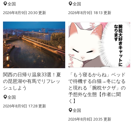
全国
全国
2026年8月9日 20:30
更新
2026年8月9日 18:13
更新
関西の日帰り温泉33選！夏
「もう寝るからね」ベッド
の琵琶湖や有馬でリフレッ
で待機する白猫→冬になる
シュしよう
と現れる「腕枕ヤクザ」の
予想外な生態【作者に聞
全国
く】
2026年8月9日 17:28
更新
全国
2026年8月8日 20:35
更新