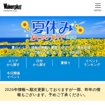
MENU
夏のイベント情報が満載！夏祭りやプール、海水浴場、
キャンプ場など遊べるスポットを大紹介
エリア
日付
イベント
夏祭り
から探す
から探す
ランキング
今日開催
イベント
2026年情報へ順次更新しておりますが一部、昨年の情
報もございます。予めご了承ください。