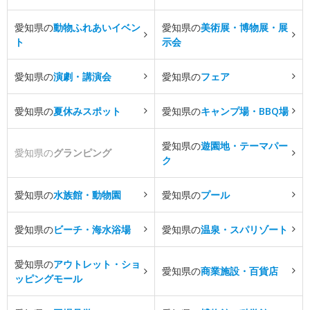
愛知県の
動物ふれあいイベン
愛知県の
美術展・博物展・展
ト
示会
愛知県の
演劇・講演会
愛知県の
フェア
愛知県の
夏休みスポット
愛知県の
キャンプ場・BBQ場
愛知県の
遊園地・テーマパー
愛知県の
グランピング
ク
愛知県の
水族館・動物園
愛知県の
プール
愛知県の
ビーチ・海水浴場
愛知県の
温泉・スパリゾート
愛知県の
アウトレット・ショ
愛知県の
商業施設・百貨店
ッピングモール