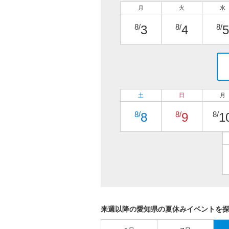
月
火
水
8/
8/
8/
3
4
5
土
日
月
8/
8/
8/
8
9
1
来週以降の愛知県の夏休みイベントを