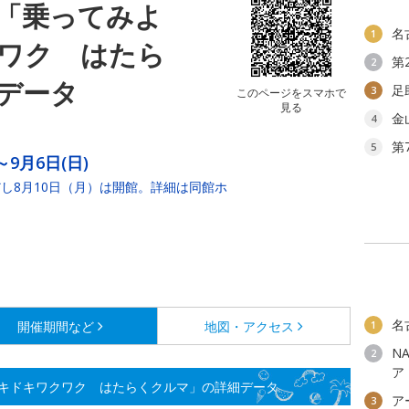
「乗ってみよ
名
1
ワク はたら
第
2
データ
足
3
このページをスマホで
見る
金
4
第
5
～9月6日(日)
し8月10日（月）は開館。詳細は同館ホ
名
開催期間など
地図・アクセス
1
N
2
ア
キドキワクワク はたらくクルマ」の詳細データ
ア
3