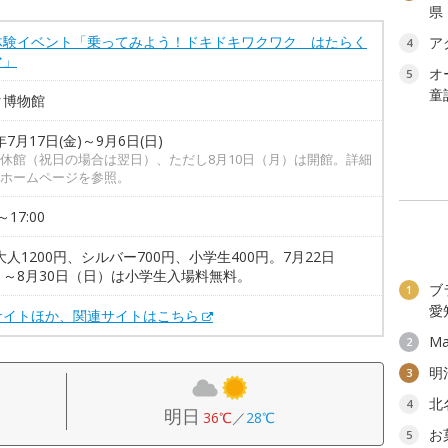
県
体験イベント「乗ってみよう！ドキドキワクワク はたらく
ア
4
マ」
オ
5
童
タ博物館
年7月17日(金)～9月6日(日)
休館（祝日の場合は翌日）、ただし8月10日（月）は開館。詳細
ホームページを参照。
～17:00
大人1200円、シルバー700円、小学生400円。7月22日
）～8月30日（日）は小学生入場料無料。
ブ
1
愛
サイトほか、関連サイトはこちら
Ma
2
明
3
北
4
明日
36℃
／
28℃
お
5