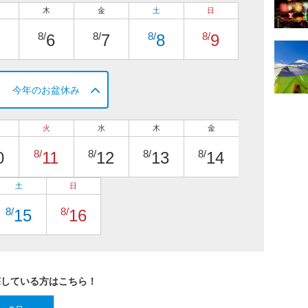
木
金
土
日
8/
8/
8/
8/
6
7
8
9
今年のお盆休み
火
水
木
金
8/
8/
8/
8/
0
11
12
13
14
土
日
8/
8/
15
16
探している方はこちら！