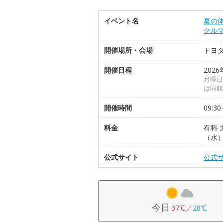
イベント名
夏の
クル
開催場所・会場
トヨ
開催日程
2026
月曜日
は同館
開催時間
09:30
料金
有料 
（水
公式サイト
公式
今日
37℃
／
28℃