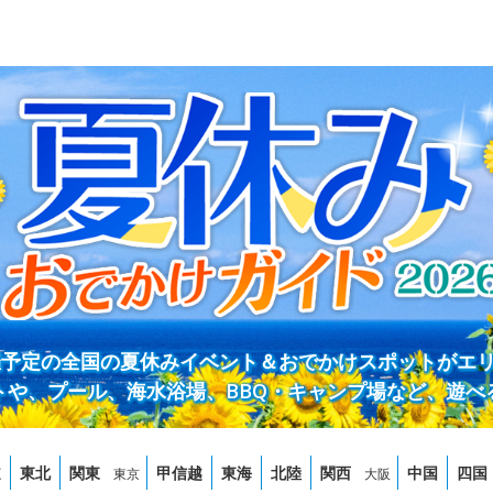
開催予定の全国の夏休みイベント＆おでかけスポットがエ
トや、プール、海水浴場、BBQ・キャンプ場など、遊べ
道
東北
関東
甲信越
東海
北陸
関西
中国
四国
東京
大阪