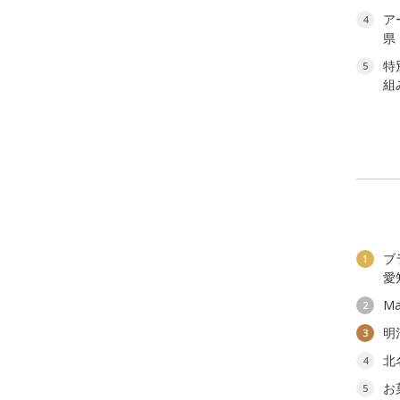
ア
4
県
特
5
組
ブ
1
愛
Ma
2
明
3
北
4
お
5