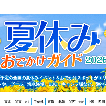
開催予定の全国の夏休みイベント＆おでかけスポットがエ
トや、プール、海水浴場、BBQ・キャンプ場など、遊べ
道
東北
関東
甲信越
東海
北陸
関西
中国
四国
東京
大阪