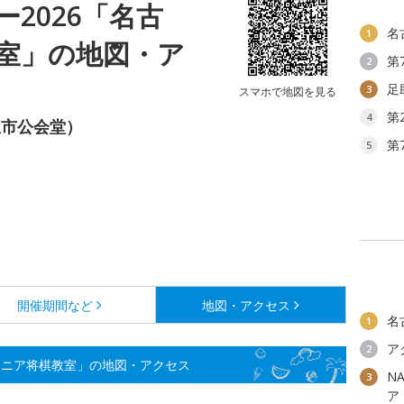
2026「名古
名
1
室」の地図・ア
第
2
足
3
スマホで地図を見る
第
4
屋市公会堂）
第
5
開催期間など
地図・アクセス
名
1
ア
2
ュニア将棋教室」の地図・アクセス
N
3
ア