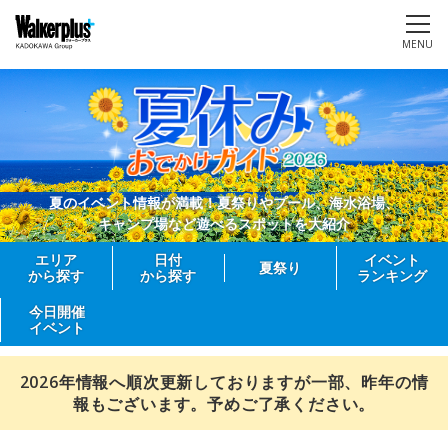
MENU
夏のイベント情報が満載！夏祭りやプール、海水浴場、
キャンプ場など遊べるスポットを大紹介
エリア
日付
イベント
夏祭り
から探す
から探す
ランキング
今日開催
イベント
2026年情報へ順次更新しておりますが一部、昨年の情
報もございます。予めご了承ください。