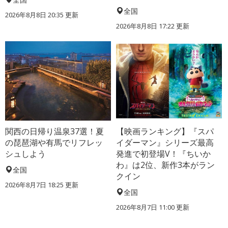
全国
2026年8月8日 20:35
更新
2026年8月8日 17:22
更新
関西の日帰り温泉37選！夏
【映画ランキング】『スパ
の琵琶湖や有馬でリフレッ
イダーマン』シリーズ最高
シュしよう
発進で初登場V！『ちいか
わ』は2位、新作3本がラン
全国
クイン
2026年8月7日 18:25
更新
全国
2026年8月7日 11:00
更新