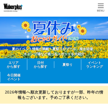
MENU
夏のイベント情報が満載！夏祭りやプール、海水浴場、
キャンプ場など遊べるスポットを大紹介
エリア
日付
イベント
夏祭り
から探す
から探す
ランキング
今日開催
イベント
2026年情報へ順次更新しておりますが一部、昨年の情
報もございます。予めご了承ください。