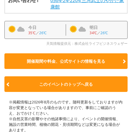
お問い合わせ1
0564-24-2204 三河武士のやかた家
康館
今日
明日
35℃
／
26℃
34℃
／
26℃
天気情報提供元：株式会社ライフビジネスウェザー
開催期間や料金、公式サイトの
情報を見る
このイベントのトップへ戻る
※掲載情報は2026年8月のものです。随時更新をしておりますが内
容が変更となっている場合がありますので、事前にご確認のう
え、おでかけください。
※自然災害の影響やその他諸事情により、イベントの開催情報、
施設の営業時間、植物の開花・見頃期間などは変更になる場合が
あります。