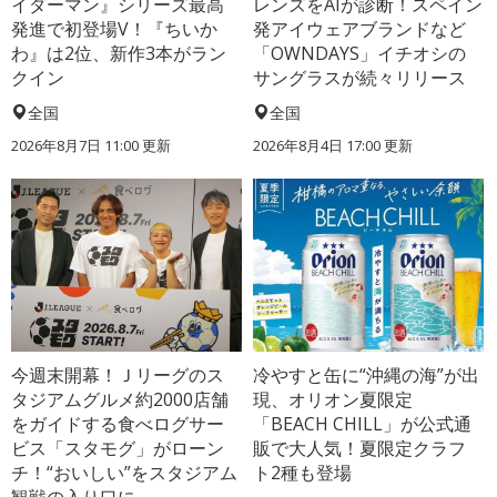
イダーマン』シリーズ最高
レンズをAIが診断！スペイン
発進で初登場V！『ちいか
発アイウェアブランドなど
わ』は2位、新作3本がラン
「OWNDAYS」イチオシの
クイン
サングラスが続々リリース
全国
全国
2026年8月7日 11:00
更新
2026年8月4日 17:00
更新
今週末開幕！Ｊリーグのス
冷やすと缶に“沖縄の海”が出
タジアムグルメ約2000店舗
現、オリオン夏限定
をガイドする食べログサー
「BEACH CHILL」が公式通
ビス「スタモグ」がローン
販で大人気！夏限定クラフ
チ！“おいしい”をスタジアム
ト2種も登場
観戦の入り口に