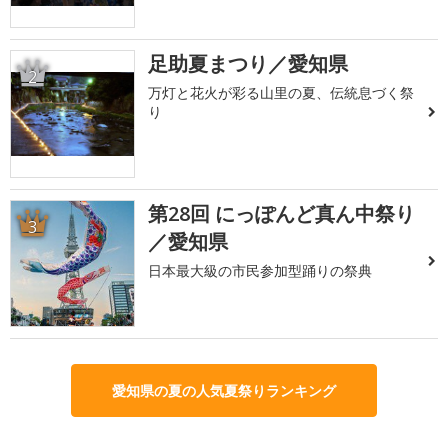
足助夏まつり／愛知県
2
万灯と花火が彩る山里の夏、伝統息づく祭
り
第28回 にっぽんど真ん中祭り
3
／愛知県
日本最大級の市民参加型踊りの祭典
愛知県の夏の人気夏祭りランキング