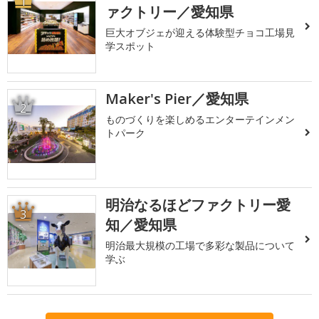
1
ァクトリー／愛知県
巨大オブジェが迎える体験型チョコ工場見
学スポット
Maker's Pier／愛知県
2
ものづくりを楽しめるエンターテインメン
トパーク
明治なるほどファクトリー愛
3
知／愛知県
明治最大規模の工場で多彩な製品について
学ぶ