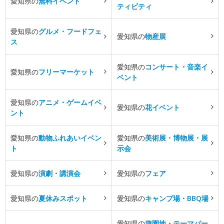
愛知県の
無料イベント
ティビティ
愛知県の
グルメ・フードフェ
愛知県の
物産展
ス
愛知県の
コンサート・音楽イ
愛知県の
フリーマーケット
ベント
愛知県の
アニメ・ゲームイベ
愛知県の
花イベント
ント
愛知県の
動物ふれあいイベン
愛知県の
美術展・博物展・展
ト
示会
愛知県の
演劇・講演会
愛知県の
フェア
愛知県の
夏休みスポット
愛知県の
キャンプ場・BBQ場
愛知県の
遊園地・テーマパー