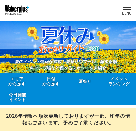
MENU
夏のイベント情報が満載！夏祭りやプール、海水浴場、
キャンプ場など遊べるスポットを大紹介
エリア
日付
イベント
夏祭り
から探す
から探す
ランキング
今日開催
イベント
2026年情報へ順次更新しておりますが一部、昨年の情
報もございます。予めご了承ください。