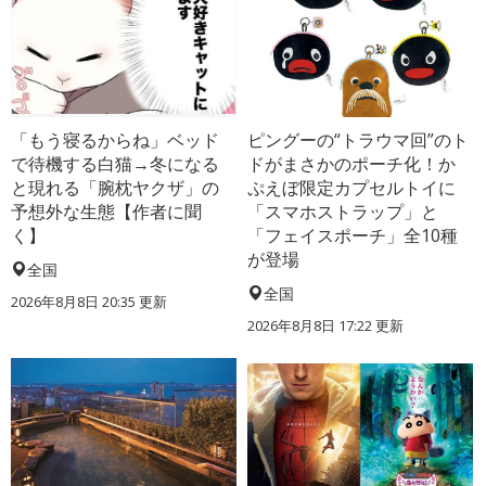
「もう寝るからね」ベッド
ピングーの“トラウマ回”のト
で待機する白猫→冬になる
ドがまさかのポーチ化！か
と現れる「腕枕ヤクザ」の
ぷえぼ限定カプセルトイに
予想外な生態【作者に聞
「スマホストラップ」と
く】
「フェイスポーチ」全10種
が登場
全国
全国
2026年8月8日 20:35
更新
2026年8月8日 17:22
更新