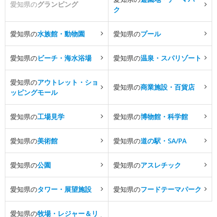
愛知県の
グランピング
ク
愛知県の
水族館・動物園
愛知県の
プール
愛知県の
ビーチ・海水浴場
愛知県の
温泉・スパリゾート
愛知県の
アウトレット・ショ
愛知県の
商業施設・百貨店
ッピングモール
愛知県の
工場見学
愛知県の
博物館・科学館
愛知県の
美術館
愛知県の
道の駅・SA/PA
愛知県の
公園
愛知県の
アスレチック
愛知県の
タワー・展望施設
愛知県の
フードテーマパーク
愛知県の
牧場・レジャー＆リ