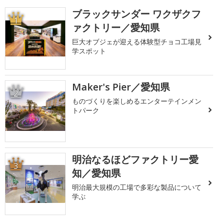
ブラックサンダー ワクザクフ
1
ァクトリー／愛知県
巨大オブジェが迎える体験型チョコ工場見
学スポット
Maker's Pier／愛知県
2
ものづくりを楽しめるエンターテインメン
トパーク
明治なるほどファクトリー愛
3
知／愛知県
明治最大規模の工場で多彩な製品について
学ぶ