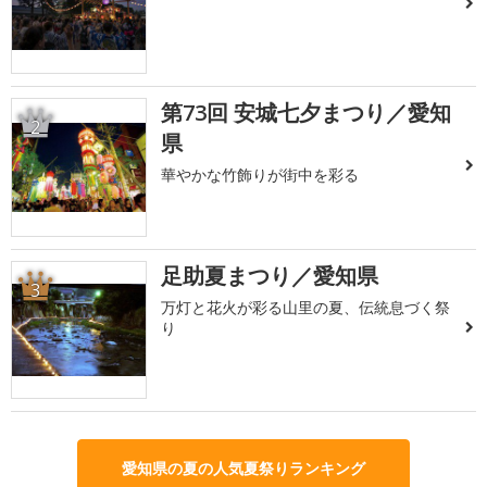
第73回 安城七夕まつり／愛知
2
県
華やかな竹飾りが街中を彩る
足助夏まつり／愛知県
3
万灯と花火が彩る山里の夏、伝統息づく祭
り
愛知県の夏の人気夏祭りランキング