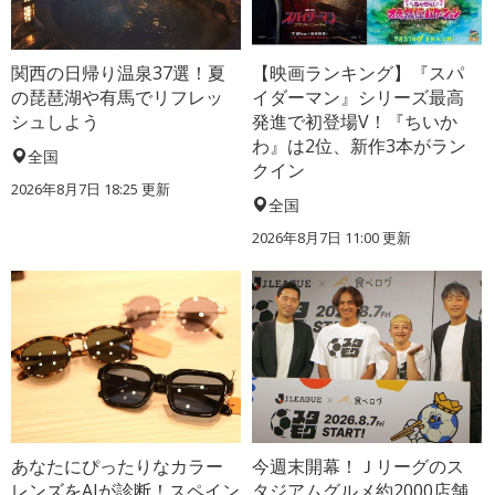
関西の日帰り温泉37選！夏
【映画ランキング】『スパ
の琵琶湖や有馬でリフレッ
イダーマン』シリーズ最高
シュしよう
発進で初登場V！『ちいか
わ』は2位、新作3本がラン
全国
クイン
2026年8月7日 18:25
更新
全国
2026年8月7日 11:00
更新
あなたにぴったりなカラー
今週末開幕！Ｊリーグのス
レンズをAIが診断！スペイン
タジアムグルメ約2000店舗