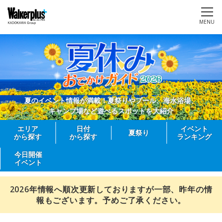
MENU
夏のイベント情報が満載！夏祭りやプール、海水浴場、
キャンプ場など遊べるスポットを大紹介
エリア
日付
イベント
夏祭り
から探す
から探す
ランキング
今日開催
イベント
2026年情報へ順次更新しておりますが一部、昨年の情
報もございます。予めご了承ください。