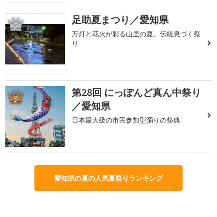
足助夏まつり／愛知県
2
万灯と花火が彩る山里の夏、伝統息づく祭
り
第28回 にっぽんど真ん中祭り
3
／愛知県
日本最大級の市民参加型踊りの祭典
愛知県の夏の人気夏祭りランキング