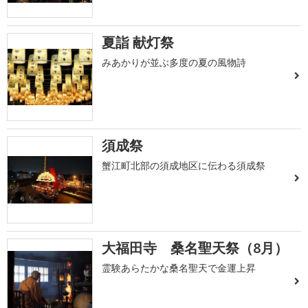
夏詣 献灯祭
みあかりが並ぶ多度の夏の風物詩
須成祭
蟹江町北部の須成地区に伝わる須成祭
大福田寺 桑名聖天祭（8月）
霊験あらたかな桑名聖天で金運上昇