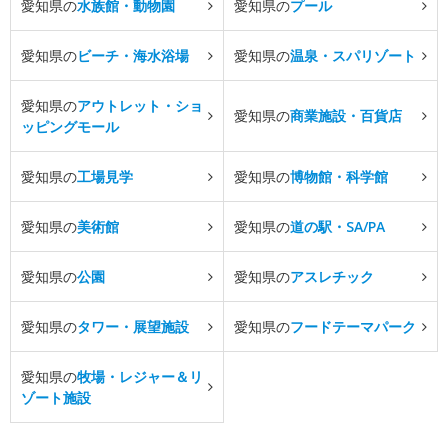
愛知県の
水族館・動物園
愛知県の
プール
愛知県の
ビーチ・海水浴場
愛知県の
温泉・スパリゾート
愛知県の
アウトレット・ショ
愛知県の
商業施設・百貨店
ッピングモール
愛知県の
工場見学
愛知県の
博物館・科学館
愛知県の
美術館
愛知県の
道の駅・SA/PA
愛知県の
公園
愛知県の
アスレチック
愛知県の
タワー・展望施設
愛知県の
フードテーマパーク
愛知県の
牧場・レジャー＆リ
ゾート施設