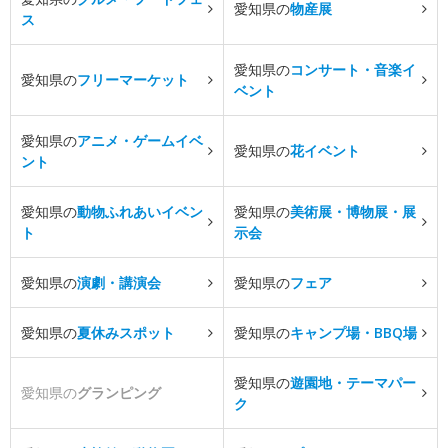
愛知県の
物産展
ス
愛知県の
コンサート・音楽イ
愛知県の
フリーマーケット
ベント
愛知県の
アニメ・ゲームイベ
愛知県の
花イベント
ント
愛知県の
動物ふれあいイベン
愛知県の
美術展・博物展・展
ト
示会
愛知県の
演劇・講演会
愛知県の
フェア
愛知県の
夏休みスポット
愛知県の
キャンプ場・BBQ場
愛知県の
遊園地・テーマパー
愛知県の
グランピング
ク