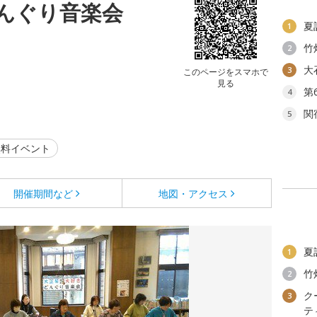
んぐり音楽会
夏
1
竹
2
大
3
このページをスマホで
見る
第
4
関
5
料イベント
開催期間など
地図・アクセス
夏
1
竹
2
ク
3
テ