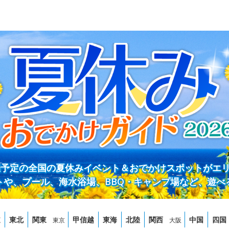
開催予定の全国の夏休みイベント＆おでかけスポットがエ
トや、プール、海水浴場、BBQ・キャンプ場など、遊べ
道
東北
関東
甲信越
東海
北陸
関西
中国
四国
東京
大阪