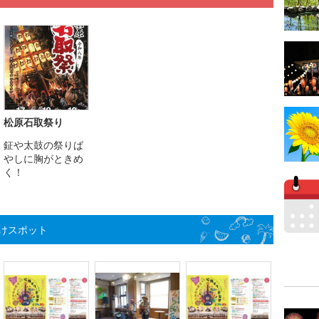
松原石取祭り
鉦や太鼓の祭りば
やしに胸がときめ
く！
けスポット