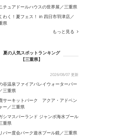
ニチュアドールハウスの世界展／三重県
くわく！夏フェス！ in 四日市羽津店／
重県
もっと見る
夏の人気スポットランキング
【三重県】
2026/08/07 更新
の谷温泉ファイアバレイウォーターパー
／三重県
鹿サーキットパーク アクア・アドベン
ャー／三重県
ガシマスパーランド ジャンボ海水プール
三重県
リバー度会パーク遊水プール鏡／三重県