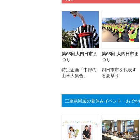
第63回大四日市ま
第63回 大四日市ま
つり
つり
特別企画「中部の
四日市市を代表す
山車大集合」
る夏祭り
三重県周辺の夏休みイベント・おでか