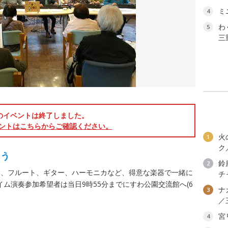
ミ
4
わ
5
三
のイベントは終了しました。
ントはこちらからご確認ください。
火
1
ク
よう
鈴
2
ん、フルート、ギター、ハーモニカなど、得意な楽器で一緒に
チ
ム演奏参加希望者は当日9時55分までにすわ公園交流館へ(6
ナ
3
／
宮
4