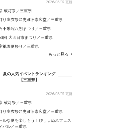
2026/08/07 更新
詣 献灯祭／三重県
灯り幽玄祭@史跡旧崇広堂／三重県
石不動院八朔まつり／三重県
63回 大四日市まつり／三重県
宿祇園夏祭り／三重県
もっと見る
夏の人気イベントランキング
【三重県】
2026/08/07 更新
詣 献灯祭／三重県
灯り幽玄祭@史跡旧崇広堂／三重県
ールな夏を楽しもう！びしょぬれフェス
ィバル／三重県