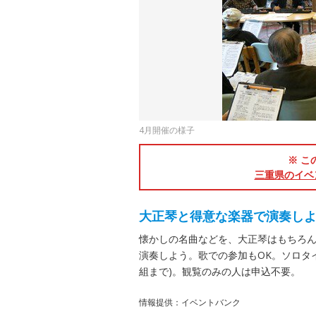
4月開催の様子
※ こ
三重県のイベ
大正琴と得意な楽器で演奏し
懐かしの名曲などを、大正琴はもちろ
演奏しよう。歌での参加もOK。ソロタイ
組まで)。観覧のみの人は申込不要。
情報提供：イベントバンク