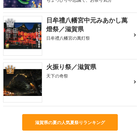
日牟禮八幡宮中元みあかし萬
2
燈祭／滋賀県
日牟禮八幡宮の萬灯祭
火振り祭／滋賀県
3
天下の奇祭
滋賀県の夏の人気夏祭りランキング