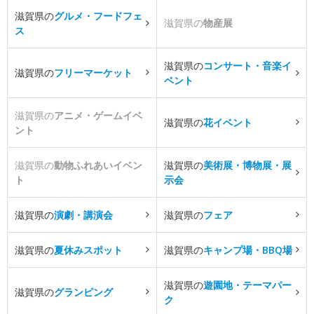
滋賀県の
グルメ・フードフェ
滋賀県の
物産展
ス
滋賀県の
コンサート・音楽イ
滋賀県の
フリーマーケット
ベント
滋賀県の
アニメ・ゲームイベ
滋賀県の
花イベント
ント
滋賀県の
動物ふれあいイベン
滋賀県の
美術展・博物展・展
ト
示会
滋賀県の
演劇・講演会
滋賀県の
フェア
滋賀県の
夏休みスポット
滋賀県の
キャンプ場・BBQ場
滋賀県の
遊園地・テーマパー
滋賀県の
グランピング
ク