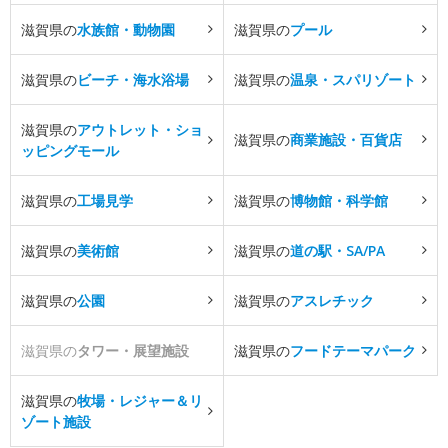
滋賀県の
水族館・動物園
滋賀県の
プール
滋賀県の
ビーチ・海水浴場
滋賀県の
温泉・スパリゾート
滋賀県の
アウトレット・ショ
滋賀県の
商業施設・百貨店
ッピングモール
滋賀県の
工場見学
滋賀県の
博物館・科学館
滋賀県の
美術館
滋賀県の
道の駅・SA/PA
滋賀県の
公園
滋賀県の
アスレチック
滋賀県の
タワー・展望施設
滋賀県の
フードテーマパーク
滋賀県の
牧場・レジャー＆リ
ゾート施設