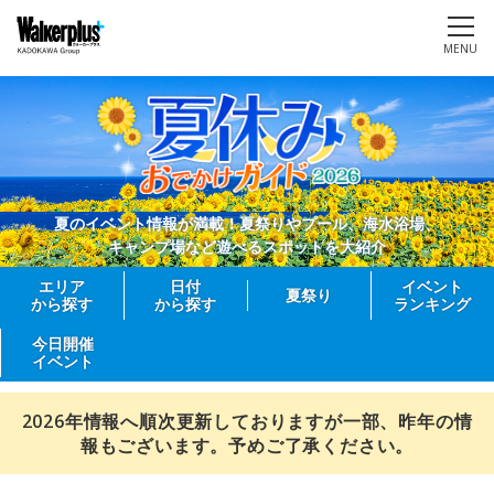
MENU
夏のイベント情報が満載！夏祭りやプール、海水浴場、
キャンプ場など遊べるスポットを大紹介
エリア
日付
イベント
夏祭り
から探す
から探す
ランキング
今日開催
イベント
2026年情報へ順次更新しておりますが一部、昨年の情
報もございます。予めご了承ください。