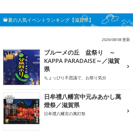
夏の人気イベントランキング【滋賀県】
2026/08/08 更新
ブルーメの丘 盆祭り ～
1
KAPPA PARADAISE～／滋賀
県
ちょっぴり不思議で、お祭り気分
日牟禮八幡宮中元みあかし萬
2
燈祭／滋賀県
日牟禮八幡宮の萬灯祭