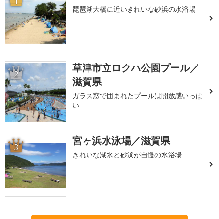
1
琵琶湖大橋に近いきれいな砂浜の水浴場
草津市立ロクハ公園プール／
2
滋賀県
ガラス窓で囲まれたプールは開放感いっぱ
い
宮ヶ浜水泳場／滋賀県
3
きれいな湖水と砂浜が自慢の水浴場