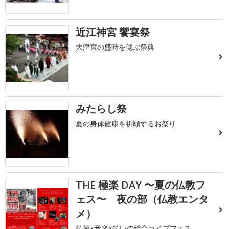
近江神宮 饗宴祭
大津宮の盛時を偲ぶ祭典
みたらし祭
夏の身体健康を祈願するお祭り
THE 極楽 DAY 〜夏の仏教フ
ェス〜 夜の部（仏教エンタ
メ）
仏教×音楽×笑いの総合ライブフェス