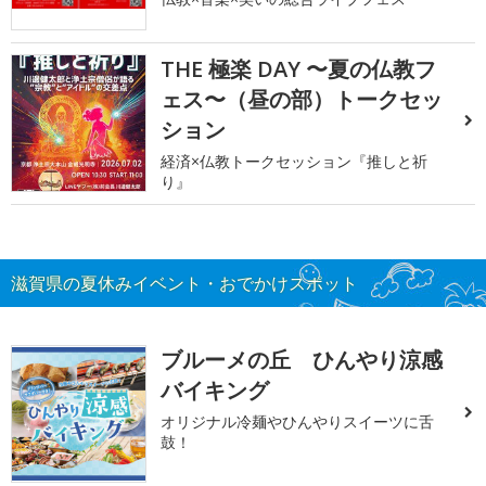
THE 極楽 DAY 〜夏の仏教フ
ェス〜（昼の部）トークセッ
ション
経済×仏教トークセッション『推しと祈
り』
滋賀県の夏休みイベント・おでかけスポット
ブルーメの丘 ひんやり涼感
バイキング
オリジナル冷麺やひんやりスイーツに舌
鼓！