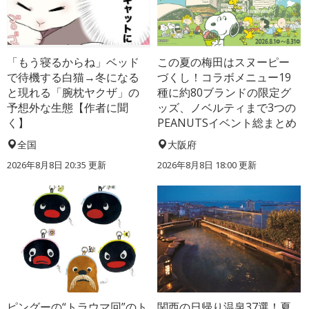
「もう寝るからね」ベッド
この夏の梅田はスヌーピー
で待機する白猫→冬になる
づくし！コラボメニュー19
と現れる「腕枕ヤクザ」の
種に約80ブランドの限定グ
予想外な生態【作者に聞
ッズ、ノベルティまで3つの
く】
PEANUTSイベント総まとめ
全国
大阪府
2026年8月8日 20:35
更新
2026年8月8日 18:00
更新
ピングーの“トラウマ回”のト
関西の日帰り温泉37選！夏