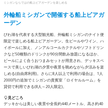
ミシガンならではの船上ビアガーデンを楽しめる
外輪船ミシガンで開催する船上ビアガ
ーデン
びわ湖を代表する大型観光船、外輪船ミシガンのナイト便
限定で楽しめる船上ビアガーデン。生ビールやワイン、ハ
イボールに加え、ノンアルコールカクテルやソフトドリン
クなど50種類のドリンクが90分間飲み放題になるほか、
ビールによく合うおつまみセットが用意され、デッキスペ
ースで美しいびわ湖の夕景や夜景を眺めながら夕涼みを楽
しめる(自由席利用)。さらに8人以上で利用の場合は、1人
2000円の追加でミシガンの貴賓室「ロイヤルルーム」を
貸切で利用できる(8人～20人限定)。
見どころ
デッキからは美しい夜景や全長約440メートル、高さ約40