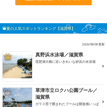
夏の人気スポットランキング【滋賀県】
2026/08/08 更新
真野浜水泳場／滋賀県
1
琵琶湖大橋に近いきれいな砂浜の水浴場
草津市立ロクハ公園プール／
2
滋賀県
ガラス窓で囲まれたプールは開放感いっぱ