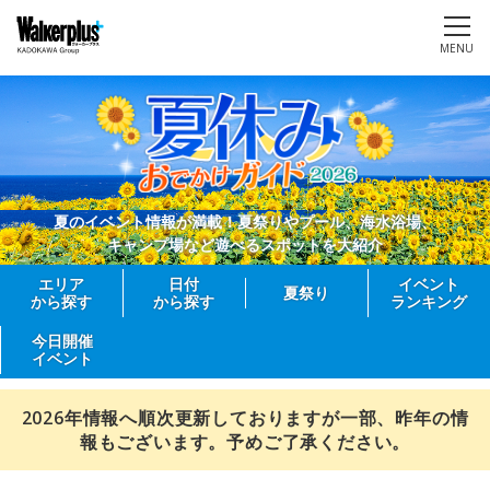
MENU
夏のイベント情報が満載！夏祭りやプール、海水浴場、
キャンプ場など遊べるスポットを大紹介
エリア
日付
イベント
夏祭り
から探す
から探す
ランキング
今日開催
イベント
2026年情報へ順次更新しておりますが一部、昨年の情
報もございます。予めご了承ください。