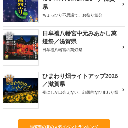
県
ちょっぴり不思議で、お祭り気分
日牟禮八幡宮中元みあかし萬
2
燈祭／滋賀県
日牟禮八幡宮の萬灯祭
ひまわり畑ライトアップ2026
3
／滋賀県
夜にしか出会えない、幻想的なひまわり畑
滋賀県の夏の人気イベントランキング