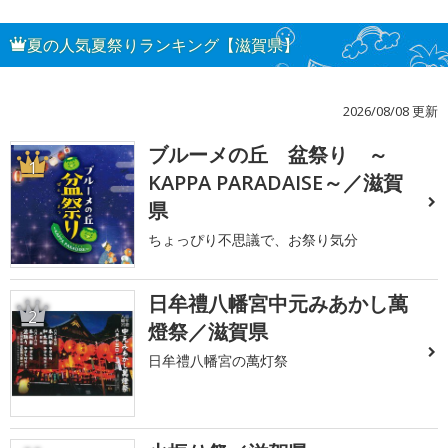
夏の人気夏祭りランキング【滋賀県】
2026/08/08 更新
ブルーメの丘 盆祭り ～
1
KAPPA PARADAISE～／滋賀
県
ちょっぴり不思議で、お祭り気分
日牟禮八幡宮中元みあかし萬
2
燈祭／滋賀県
日牟禮八幡宮の萬灯祭