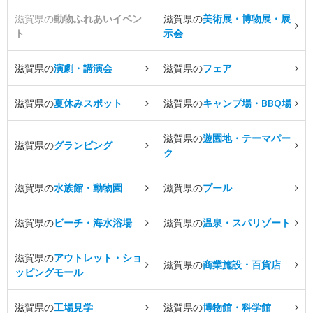
滋賀県の
動物ふれあいイベン
滋賀県の
美術展・博物展・展
ト
示会
滋賀県の
演劇・講演会
滋賀県の
フェア
滋賀県の
夏休みスポット
滋賀県の
キャンプ場・BBQ場
滋賀県の
遊園地・テーマパー
滋賀県の
グランピング
ク
滋賀県の
水族館・動物園
滋賀県の
プール
滋賀県の
ビーチ・海水浴場
滋賀県の
温泉・スパリゾート
滋賀県の
アウトレット・ショ
滋賀県の
商業施設・百貨店
ッピングモール
滋賀県の
工場見学
滋賀県の
博物館・科学館