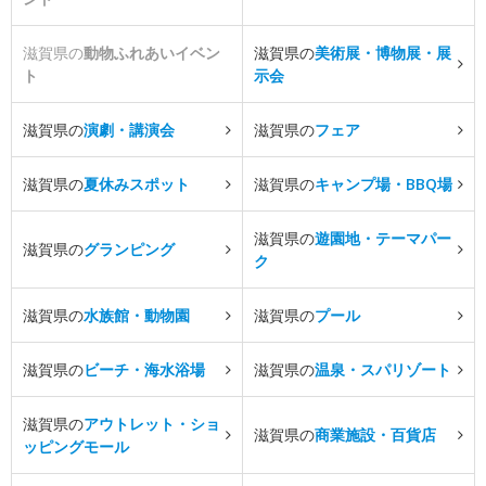
滋賀県の
動物ふれあいイベン
滋賀県の
美術展・博物展・展
ト
示会
滋賀県の
演劇・講演会
滋賀県の
フェア
滋賀県の
夏休みスポット
滋賀県の
キャンプ場・BBQ場
滋賀県の
遊園地・テーマパー
滋賀県の
グランピング
ク
滋賀県の
水族館・動物園
滋賀県の
プール
滋賀県の
ビーチ・海水浴場
滋賀県の
温泉・スパリゾート
滋賀県の
アウトレット・ショ
滋賀県の
商業施設・百貨店
ッピングモール