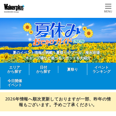
MENU
夏のイベント情報が満載！夏祭りやプール、海水浴場、
キャンプ場など遊べるスポットを大紹介
エリア
日付
イベント
夏祭り
から探す
から探す
ランキング
今日開催
イベント
2026年情報へ順次更新しておりますが一部、昨年の情
報もございます。予めご了承ください。