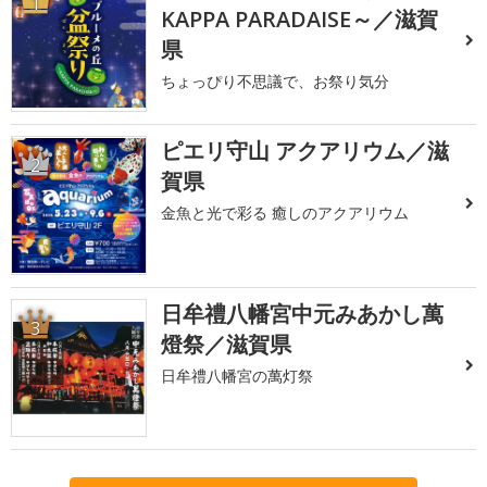
1
KAPPA PARADAISE～／滋賀
県
ちょっぴり不思議で、お祭り気分
ピエリ守山 アクアリウム／滋
2
賀県
金魚と光で彩る 癒しのアクアリウム
日牟禮八幡宮中元みあかし萬
3
燈祭／滋賀県
日牟禮八幡宮の萬灯祭