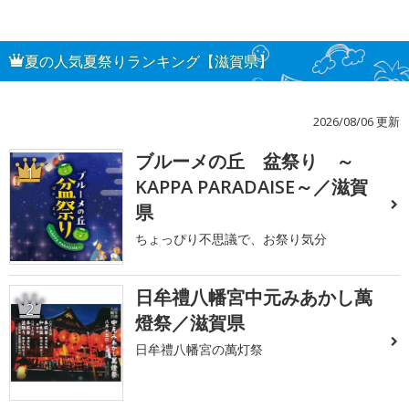
夏の人気夏祭りランキング【滋賀県】
2026/08/06 更新
ブルーメの丘 盆祭り ～
1
KAPPA PARADAISE～／滋賀
県
ちょっぴり不思議で、お祭り気分
日牟禮八幡宮中元みあかし萬
2
燈祭／滋賀県
日牟禮八幡宮の萬灯祭