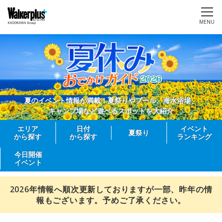
MENU
夏のイベント情報が満載！夏祭りやプール、海水浴場、
キャンプ場など遊べるスポットを大紹介
エリア
日付
イベント
夏祭り
から探す
から探す
ランキング
今日開催
イベント
2026年情報へ順次更新しておりますが一部、昨年の情
報もございます。予めご了承ください。