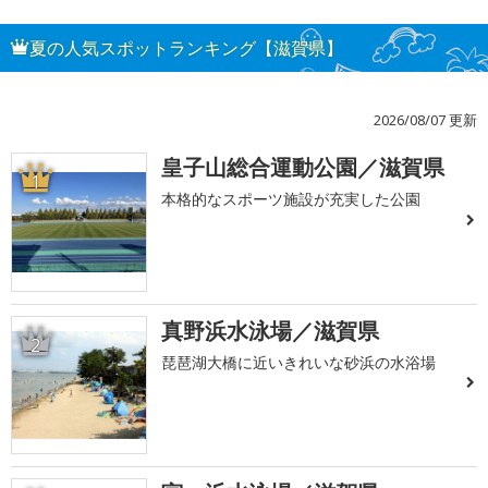
夏の人気スポットランキング【滋賀県】
2026/08/07 更新
皇子山総合運動公園／滋賀県
1
本格的なスポーツ施設が充実した公園
真野浜水泳場／滋賀県
2
琵琶湖大橋に近いきれいな砂浜の水浴場