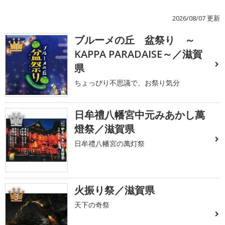
2026/08/07 更新
ブルーメの丘 盆祭り ～
1
KAPPA PARADAISE～／滋賀
県
ちょっぴり不思議で、お祭り気分
日牟禮八幡宮中元みあかし萬
2
燈祭／滋賀県
日牟禮八幡宮の萬灯祭
火振り祭／滋賀県
3
天下の奇祭