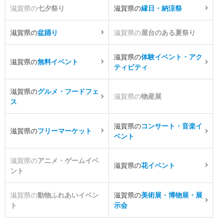
滋賀県の
七夕祭り
滋賀県の
縁日・納涼祭
滋賀県の
盆踊り
滋賀県の
屋台のある夏祭り
滋賀県の
体験イベント・アク
滋賀県の
無料イベント
ティビティ
滋賀県の
グルメ・フードフェ
滋賀県の
物産展
ス
滋賀県の
コンサート・音楽イ
滋賀県の
フリーマーケット
ベント
滋賀県の
アニメ・ゲームイベ
滋賀県の
花イベント
ント
滋賀県の
動物ふれあいイベン
滋賀県の
美術展・博物展・展
ト
示会