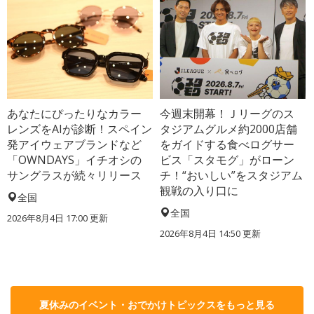
あなたにぴったりなカラー
今週末開幕！Ｊリーグのス
レンズをAIが診断！スペイン
タジアムグルメ約2000店舗
発アイウェアブランドなど
をガイドする食べログサー
「OWNDAYS」イチオシの
ビス「スタモグ」がローン
サングラスが続々リリース
チ！“おいしい”をスタジアム
観戦の入り口に
全国
全国
2026年8月4日 17:00
更新
2026年8月4日 14:50
更新
夏休みのイベント・おでかけトピックスをもっと見る