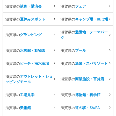
滋賀県の
演劇・講演会
滋賀県の
フェア
滋賀県の
夏休みスポット
滋賀県の
キャンプ場・BBQ場
滋賀県の
遊園地・テーマパー
滋賀県の
グランピング
ク
滋賀県の
水族館・動物園
滋賀県の
プール
滋賀県の
ビーチ・海水浴場
滋賀県の
温泉・スパリゾート
滋賀県の
アウトレット・ショ
滋賀県の
商業施設・百貨店
ッピングモール
滋賀県の
工場見学
滋賀県の
博物館・科学館
滋賀県の
美術館
滋賀県の
道の駅・SA/PA