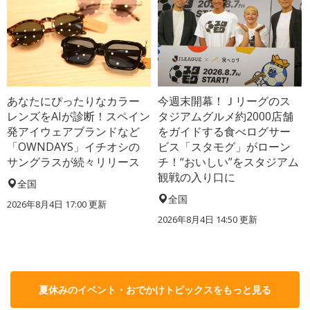
あなたにぴったりなカラー
今週末開幕！Ｊリーグのス
レンズをAIが診断！スペイン
タジアムグルメ約2000店舗
発アイウェアブランドなど
をガイドする食べログサー
「OWNDAYS」イチオシの
ビス「スタモグ」がローン
サングラスが続々リリース
チ！“おいしい”をスタジアム
観戦の入り口に
全国
全国
2026年8月4日 17:00
更新
2026年8月4日 14:50
更新
夏休みのイベント・おでかけトピックスをもっと見る