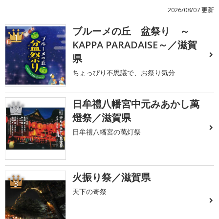
2026/08/07 更新
ブルーメの丘 盆祭り ～
1
KAPPA PARADAISE～／滋賀
県
ちょっぴり不思議で、お祭り気分
日牟禮八幡宮中元みあかし萬
2
燈祭／滋賀県
日牟禮八幡宮の萬灯祭
火振り祭／滋賀県
3
天下の奇祭