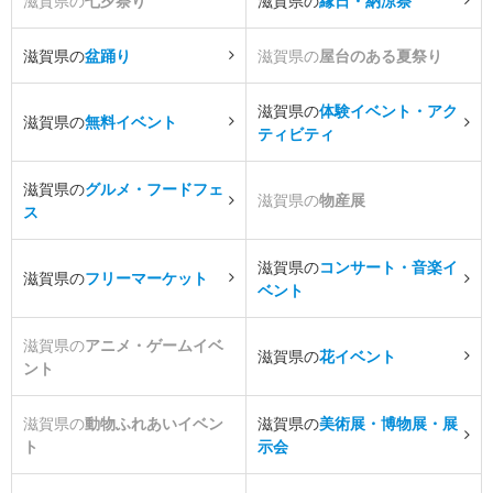
滋賀県の
七夕祭り
滋賀県の
縁日・納涼祭
滋賀県の
盆踊り
滋賀県の
屋台のある夏祭り
滋賀県の
体験イベント・アク
滋賀県の
無料イベント
ティビティ
滋賀県の
グルメ・フードフェ
滋賀県の
物産展
ス
滋賀県の
コンサート・音楽イ
滋賀県の
フリーマーケット
ベント
滋賀県の
アニメ・ゲームイベ
滋賀県の
花イベント
ント
滋賀県の
動物ふれあいイベン
滋賀県の
美術展・博物展・展
ト
示会