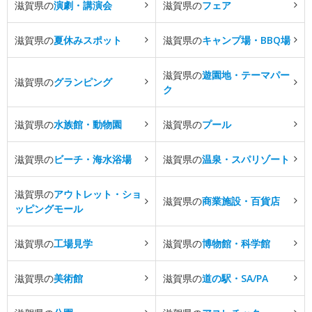
滋賀県の
演劇・講演会
滋賀県の
フェア
滋賀県の
夏休みスポット
滋賀県の
キャンプ場・BBQ場
滋賀県の
遊園地・テーマパー
滋賀県の
グランピング
ク
滋賀県の
水族館・動物園
滋賀県の
プール
滋賀県の
ビーチ・海水浴場
滋賀県の
温泉・スパリゾート
滋賀県の
アウトレット・ショ
滋賀県の
商業施設・百貨店
ッピングモール
滋賀県の
工場見学
滋賀県の
博物館・科学館
滋賀県の
美術館
滋賀県の
道の駅・SA/PA