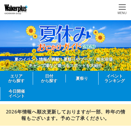
MENU
夏のイベント情報が満載！夏祭りやプール、海水浴場、
キャンプ場など遊べるスポットを大紹介
エリア
日付
イベント
夏祭り
から探す
から探す
ランキング
今日開催
イベント
2026年情報へ順次更新しておりますが一部、昨年の情
報もございます。予めご了承ください。