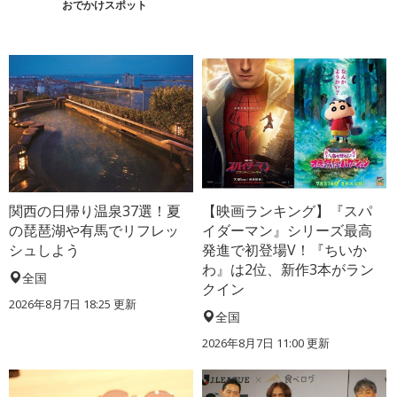
おでかけスポット
関西の日帰り温泉37選！夏
【映画ランキング】『スパ
の琵琶湖や有馬でリフレッ
イダーマン』シリーズ最高
シュしよう
発進で初登場V！『ちいか
わ』は2位、新作3本がラン
全国
クイン
2026年8月7日 18:25
更新
全国
2026年8月7日 11:00
更新