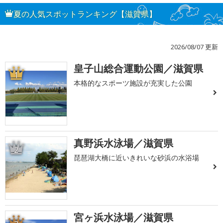
夏の人気スポットランキング【滋賀県】
2026/08/07 更新
皇子山総合運動公園／滋賀県
1
本格的なスポーツ施設が充実した公園
真野浜水泳場／滋賀県
2
琵琶湖大橋に近いきれいな砂浜の水浴場
宮ヶ浜水泳場／滋賀県