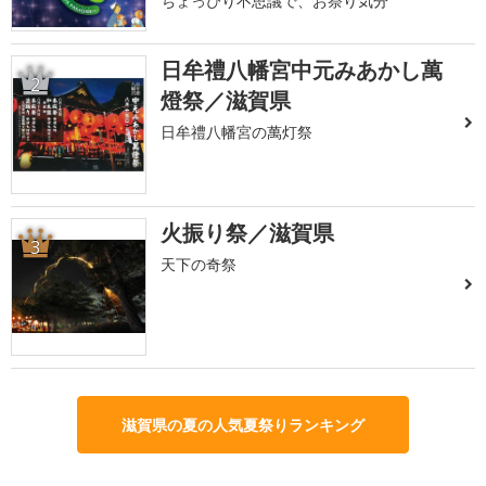
ちょっぴり不思議で、お祭り気分
日牟禮八幡宮中元みあかし萬
2
燈祭／滋賀県
日牟禮八幡宮の萬灯祭
火振り祭／滋賀県
3
天下の奇祭
滋賀県の夏の人気夏祭りランキング