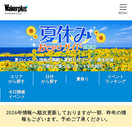
MENU
夏のイベント情報が満載！夏祭りやプール、海水浴場、
キャンプ場など遊べるスポットを大紹介
エリア
日付
イベント
夏祭り
から探す
から探す
ランキング
今日開催
イベント
2026年情報へ順次更新しておりますが一部、昨年の情
報もございます。予めご了承ください。