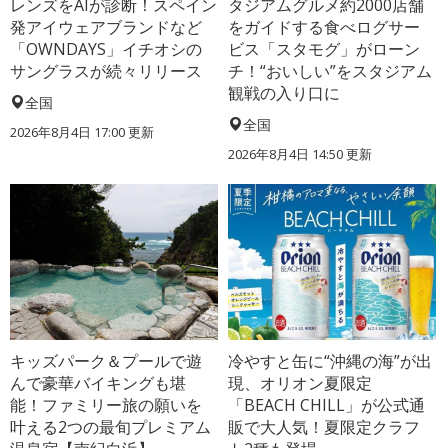
レンズをAIが診断！スペイン
タジアムグルメ約2000店舗
発アイウェアブランドなど
をガイドする食べログサー
「OWNDAYS」イチオシの
ビス「スタモグ」がローン
サングラスが続々リリース
チ！“おいしい”をスタジアム
観戦の入り口に
全国
全国
2026年8月4日 17:00
更新
2026年8月4日 14:50
更新
キッズパーク＆プールで遊
冷やすと缶に“沖縄の海”が出
んで豪華バイキングも堪
現、オリオン夏限定
能！ファミリー旅の願いを
「BEACH CHILL」が公式通
叶える2つの最旬プレミアム
販で大人気！夏限定クラフ