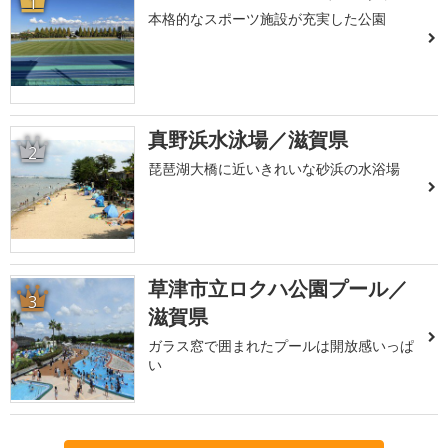
1
本格的なスポーツ施設が充実した公園
真野浜水泳場／滋賀県
2
琵琶湖大橋に近いきれいな砂浜の水浴場
草津市立ロクハ公園プール／
3
滋賀県
ガラス窓で囲まれたプールは開放感いっぱ
い