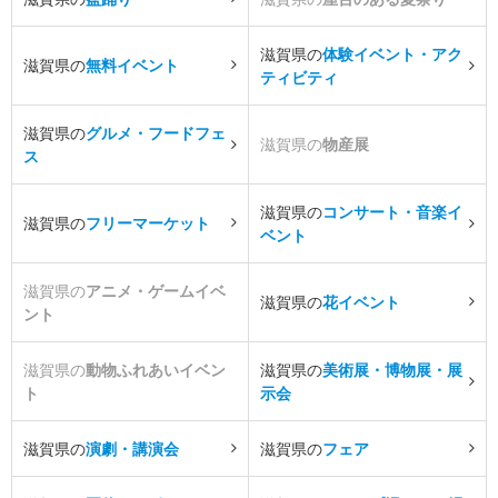
滋賀県の
体験イベント・アク
滋賀県の
無料イベント
ティビティ
滋賀県の
グルメ・フードフェ
滋賀県の
物産展
ス
滋賀県の
コンサート・音楽イ
滋賀県の
フリーマーケット
ベント
滋賀県の
アニメ・ゲームイベ
滋賀県の
花イベント
ント
滋賀県の
動物ふれあいイベン
滋賀県の
美術展・博物展・展
ト
示会
滋賀県の
演劇・講演会
滋賀県の
フェア