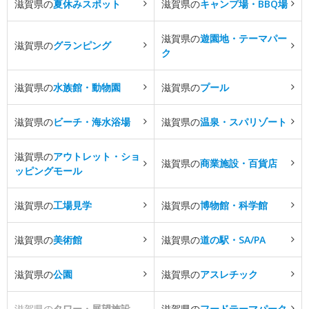
滋賀県の
夏休みスポット
滋賀県の
キャンプ場・BBQ場
滋賀県の
遊園地・テーマパー
滋賀県の
グランピング
ク
滋賀県の
水族館・動物園
滋賀県の
プール
滋賀県の
ビーチ・海水浴場
滋賀県の
温泉・スパリゾート
滋賀県の
アウトレット・ショ
滋賀県の
商業施設・百貨店
ッピングモール
滋賀県の
工場見学
滋賀県の
博物館・科学館
滋賀県の
美術館
滋賀県の
道の駅・SA/PA
滋賀県の
公園
滋賀県の
アスレチック
滋賀県の
タワー・展望施設
滋賀県の
フードテーマパーク