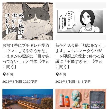
お留守番にブチギレた愛猫
新任PTA会長「無駄をなくし
「ウンコしてやろうかな」
ます」→ベルマークやバザ
→まさかの標的に「目が笑
ーを即廃止!?爆速で終わる会
ってない！」と恐怖【作者
議に「有能すぎる」【作者
に聞く】
に聞く】
全国
全国
2026年8月9日 20:30
更新
2026年8月9日 18:13
更新