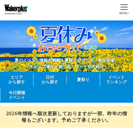
MENU
夏のイベント情報が満載！夏祭りやプール、海水浴場、
キャンプ場など遊べるスポットを大紹介
エリア
日付
イベント
夏祭り
から探す
から探す
ランキング
今日開催
イベント
2026年情報へ順次更新しておりますが一部、昨年の情
報もございます。予めご了承ください。