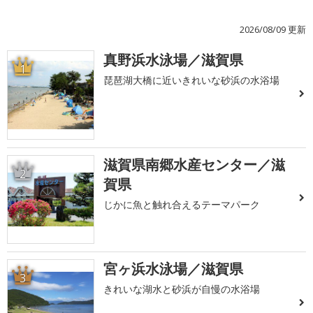
2026/08/09 更新
真野浜水泳場／滋賀県
1
琵琶湖大橋に近いきれいな砂浜の水浴場
滋賀県南郷水産センター／滋
2
賀県
じかに魚と触れ合えるテーマパーク
宮ヶ浜水泳場／滋賀県
3
きれいな湖水と砂浜が自慢の水浴場