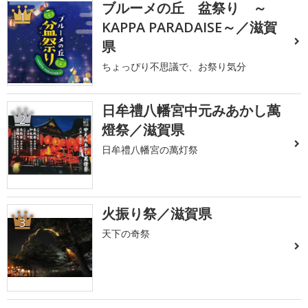
ブルーメの丘 盆祭り ～
1
KAPPA PARADAISE～／滋賀
県
ちょっぴり不思議で、お祭り気分
日牟禮八幡宮中元みあかし萬
2
燈祭／滋賀県
日牟禮八幡宮の萬灯祭
火振り祭／滋賀県
3
天下の奇祭