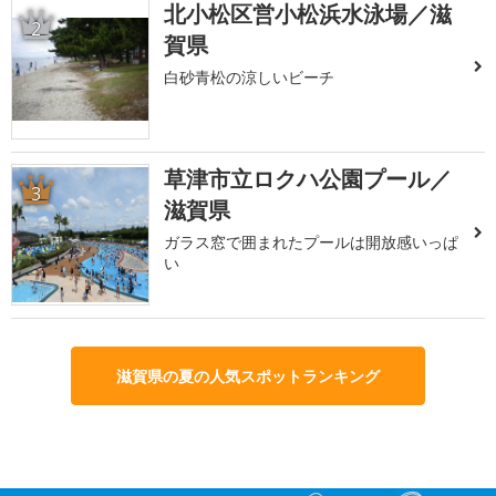
北小松区営小松浜水泳場／滋
2
賀県
白砂青松の涼しいビーチ
草津市立ロクハ公園プール／
3
滋賀県
ガラス窓で囲まれたプールは開放感いっぱ
い
滋賀県の夏の人気スポットランキング