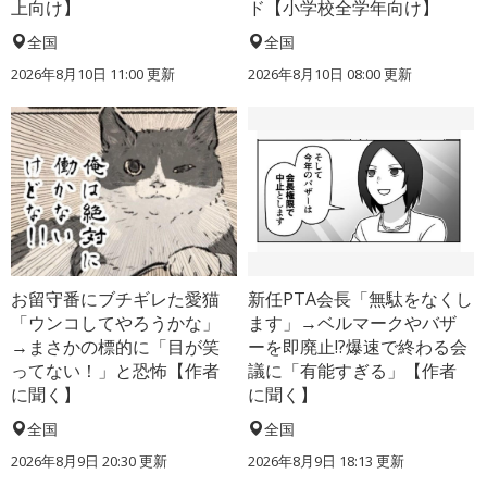
上向け】
ド【小学校全学年向け】
全国
全国
2026年8月10日 11:00
更新
2026年8月10日 08:00
更新
お留守番にブチギレた愛猫
新任PTA会長「無駄をなくし
「ウンコしてやろうかな」
ます」→ベルマークやバザ
→まさかの標的に「目が笑
ーを即廃止!?爆速で終わる会
ってない！」と恐怖【作者
議に「有能すぎる」【作者
に聞く】
に聞く】
全国
全国
2026年8月9日 20:30
更新
2026年8月9日 18:13
更新