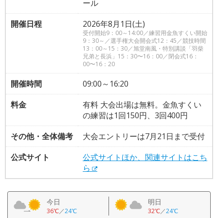
ール
開催日程
2026年8月1日(土)
受付開始9：00～14:00／練習用金魚すくい開始
9：30～／選手権大会開会式12：45／競技時間
13：00～15：30／旭堂南風・特別講談「羽柴
兄弟と長浜」15：30〜16：00／閉会式16：
00〜16：20
開催時間
09:00～16:20
料金
有料 大会出場は無料。金魚すくい
の練習は1回150円、3回400円
その他・全体備考
大会エントリーは7月21日まで受付
公式サイト
公式サイトほか、関連サイトはこち
ら
今日
明日
36℃
／
24℃
32℃
／
24℃