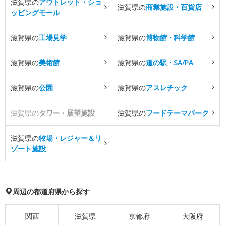
滋賀県の
アウトレット・ショ
滋賀県の
商業施設・百貨店
ッピングモール
滋賀県の
工場見学
滋賀県の
博物館・科学館
滋賀県の
美術館
滋賀県の
道の駅・SA/PA
滋賀県の
公園
滋賀県の
アスレチック
滋賀県の
タワー・展望施設
滋賀県の
フードテーマパーク
滋賀県の
牧場・レジャー＆リ
ゾート施設
周辺の都道府県から探す
関西
滋賀県
京都府
大阪府