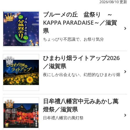
2026/08/10 更新
ブルーメの丘 盆祭り ～
1
KAPPA PARADAISE～／滋賀
県
ちょっぴり不思議で、お祭り気分
ひまわり畑ライトアップ2026
2
／滋賀県
夜にしか出会えない、幻想的なひまわり畑
日牟禮八幡宮中元みあかし萬
3
燈祭／滋賀県
日牟禮八幡宮の萬灯祭