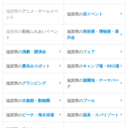
滋賀県の
アニメ・ゲームイベ
滋賀県の
花イベント
ント
滋賀県の
動物ふれあいイベン
滋賀県の
美術展・博物展・展
ト
示会
滋賀県の
演劇・講演会
滋賀県の
フェア
滋賀県の
夏休みスポット
滋賀県の
キャンプ場・BBQ場
滋賀県の
遊園地・テーマパー
滋賀県の
グランピング
ク
滋賀県の
水族館・動物園
滋賀県の
プール
滋賀県の
ビーチ・海水浴場
滋賀県の
温泉・スパリゾート