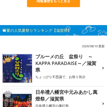
閲覧履歴をもっと見る
夏の人気夏祭りランキング【滋賀県】
2026/08/10 更新
ブルーメの丘 盆祭り ～
1
KAPPA PARADAISE～／滋賀
県
ちょっぴり不思議で、お祭り気分
日牟禮八幡宮中元みあかし萬
2
燈祭／滋賀県
日牟禮八幡宮の萬灯祭