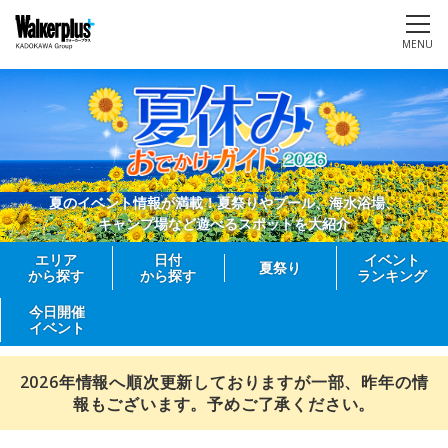
MENU
夏のイベント情報が満載！夏祭りやプール、海水浴場、
キャンプ場など遊べるスポットを大紹介
エリア
日付
イベント
夏祭り
から探す
から探す
ランキング
今日開催
イベント
2026年情報へ順次更新しておりますが一部、昨年の情
報もございます。予めご了承ください。