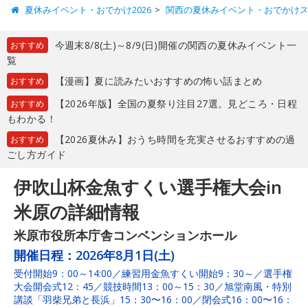
夏休みイベント・おでかけ2026
関西の夏休みイベント・おでかけ
今週末8/8(土)～8/9(日)開催の関西の夏休みイベント一
おすすめ
覧
【漫画】夏に読みたいおすすめの怖い話まとめ
おすすめ
【2026年版】全国の夏祭り注目27選。見どころ・日程
おすすめ
もわかる！
【2026夏休み】おうち時間を充実させるおすすめの過
おすすめ
ごし方ガイド
伊吹山杯金魚すくい選手権大会in
米原の詳細情報
米原市役所本庁舎コンベンションホール
開催日程：
2026年8月1日(土)
受付開始9：00～14:00／練習用金魚すくい開始9：30～／選手権
大会開会式12：45／競技時間13：00～15：30／旭堂南風・特別
講談「羽柴兄弟と長浜」15：30〜16：00／閉会式16：00〜16：