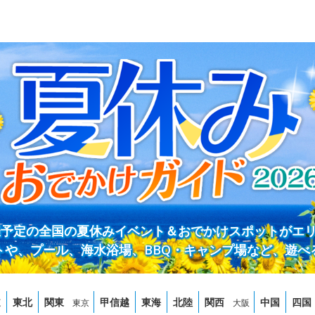
開催予定の全国の夏休みイベント＆おでかけスポットがエ
トや、プール、海水浴場、BBQ・キャンプ場など、遊べ
道
東北
関東
甲信越
東海
北陸
関西
中国
四国
東京
大阪