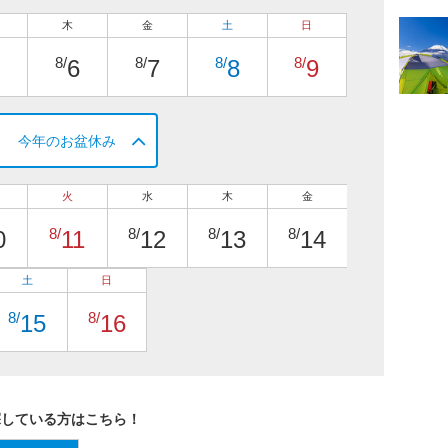
木
金
土
日
8/
8/
8/
8/
6
7
8
9
今年のお盆休み
火
水
木
金
8/
8/
8/
8/
0
11
12
13
14
土
日
8/
8/
15
16
探している方はこちら！