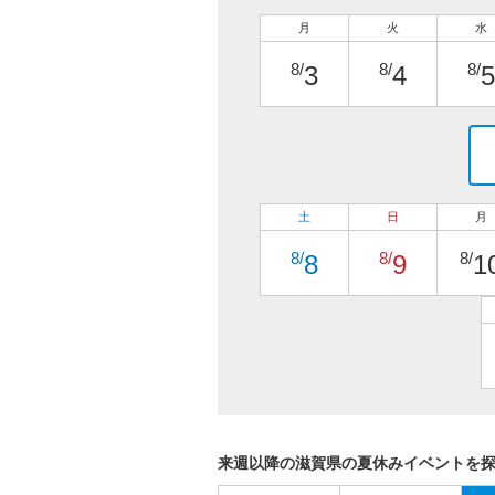
月
火
水
8/
8/
8/
3
4
5
土
日
月
8/
8/
8/
8
9
1
来週以降の滋賀県の夏休みイベントを