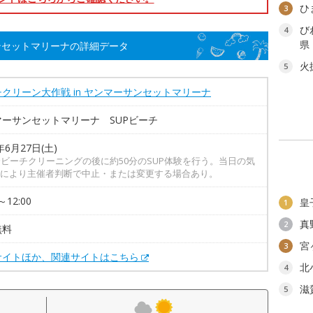
ひ
3
び
4
県
サンセットマリーナの詳細データ
火
5
クリーン大作戦 in ヤンマーサンセットマリーナ
マーサンセットマリーナ SUPビーチ
年6月27日(土)
分ビーチクリーニングの後に約50分のSUP体験を行う。当日の気
により主催者判断で中止・または変更する場合あり。
～12:00
皇
1
真
2
無料
宮
3
サイトほか、関連サイトはこちら
北
4
滋
5