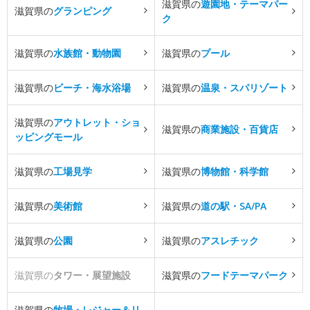
滋賀県の
遊園地・テーマパー
滋賀県の
グランピング
ク
滋賀県の
水族館・動物園
滋賀県の
プール
滋賀県の
ビーチ・海水浴場
滋賀県の
温泉・スパリゾート
滋賀県の
アウトレット・ショ
滋賀県の
商業施設・百貨店
ッピングモール
滋賀県の
工場見学
滋賀県の
博物館・科学館
滋賀県の
美術館
滋賀県の
道の駅・SA/PA
滋賀県の
公園
滋賀県の
アスレチック
滋賀県の
タワー・展望施設
滋賀県の
フードテーマパーク
滋賀県の
牧場・レジャー＆リ