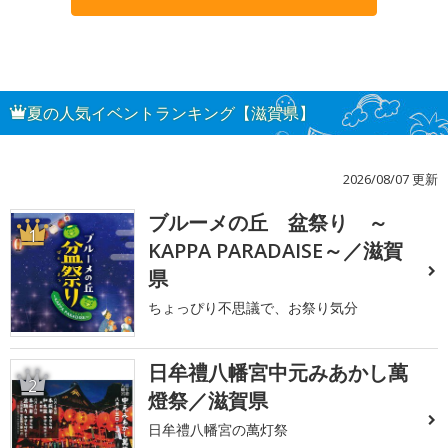
夏の人気イベントランキング【滋賀県】
2026/08/07 更新
ブルーメの丘 盆祭り ～
1
KAPPA PARADAISE～／滋賀
県
ちょっぴり不思議で、お祭り気分
日牟禮八幡宮中元みあかし萬
2
燈祭／滋賀県
日牟禮八幡宮の萬灯祭