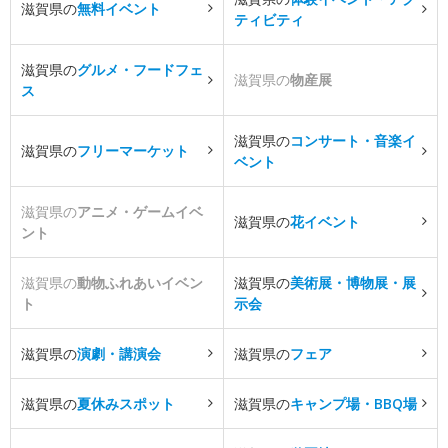
滋賀県の
無料イベント
ティビティ
滋賀県の
グルメ・フードフェ
滋賀県の
物産展
ス
滋賀県の
コンサート・音楽イ
滋賀県の
フリーマーケット
ベント
滋賀県の
アニメ・ゲームイベ
滋賀県の
花イベント
ント
滋賀県の
動物ふれあいイベン
滋賀県の
美術展・博物展・展
ト
示会
滋賀県の
演劇・講演会
滋賀県の
フェア
滋賀県の
夏休みスポット
滋賀県の
キャンプ場・BBQ場