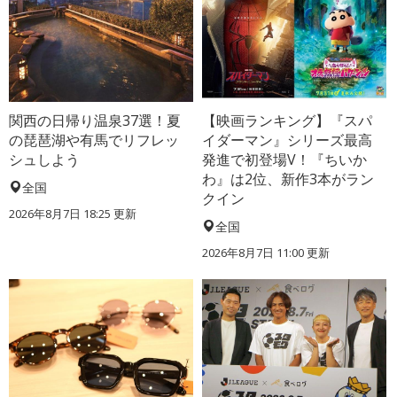
関西の日帰り温泉37選！夏
【映画ランキング】『スパ
の琵琶湖や有馬でリフレッ
イダーマン』シリーズ最高
シュしよう
発進で初登場V！『ちいか
わ』は2位、新作3本がラン
全国
クイン
2026年8月7日 18:25
更新
全国
2026年8月7日 11:00
更新