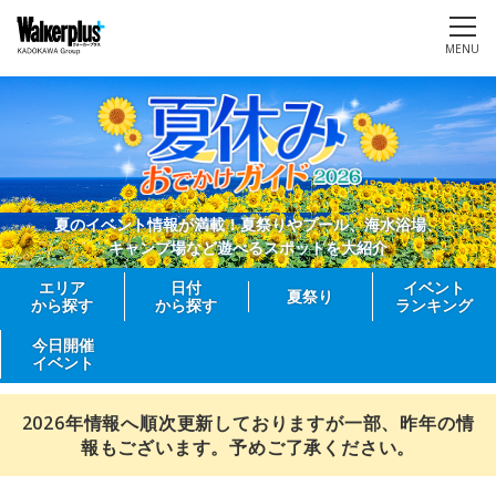
MENU
夏のイベント情報が満載！夏祭りやプール、海水浴場、
キャンプ場など遊べるスポットを大紹介
エリア
日付
イベント
夏祭り
から探す
から探す
ランキング
今日開催
イベント
2026年情報へ順次更新しておりますが一部、昨年の情
報もございます。予めご了承ください。