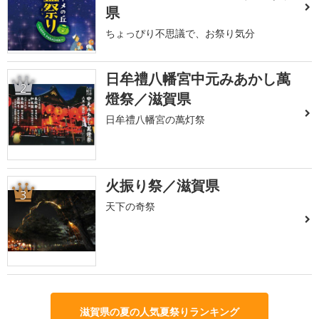
県
ちょっぴり不思議で、お祭り気分
日牟禮八幡宮中元みあかし萬
2
燈祭／滋賀県
日牟禮八幡宮の萬灯祭
火振り祭／滋賀県
3
天下の奇祭
滋賀県の夏の人気夏祭りランキング