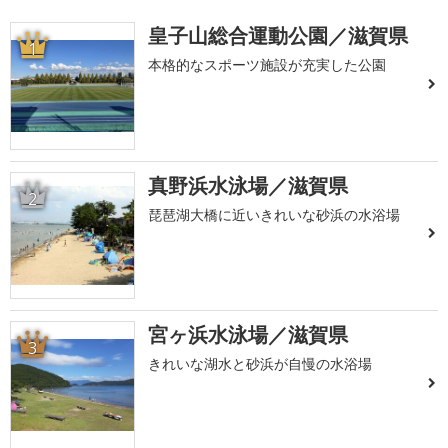
皇子山総合運動公園／滋賀県
1
本格的なスポーツ施設が充実した公園
真野浜水泳場／滋賀県
2
琵琶湖大橋に近いきれいな砂浜の水浴場
宮ヶ浜水泳場／滋賀県
3
きれいな湖水と砂浜が自慢の水浴場