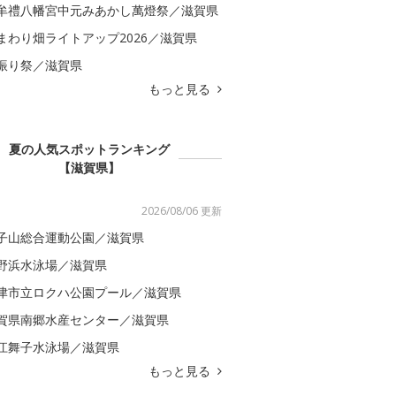
牟禮八幡宮中元みあかし萬燈祭／滋賀県
まわり畑ライトアップ2026／滋賀県
振り祭／滋賀県
もっと見る
夏の人気スポットランキング
【滋賀県】
2026/08/06 更新
子山総合運動公園／滋賀県
野浜水泳場／滋賀県
津市立ロクハ公園プール／滋賀県
賀県南郷水産センター／滋賀県
江舞子水泳場／滋賀県
もっと見る