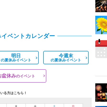
みイベントカレンダー
明日
今週末
の
夏休みイベント
の
夏休みイベント
お盆休み
の
イベント
ている方はこちら！
木
金
土
日