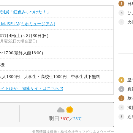
日
3
特別展「虹色みぃつけた！」
ひ
4
火
5
O MUSEUM(ミホミュージアム)
年7月4日(土)～8月30日(日)
月曜(祝日の場合翌日)
0〜17:00(最終入館16:00)
不要
大人1300円、大学生・高校生1000円、中学生以下無料
皇
1
サイトほか、関連サイトはこちら
真
2
草
3
滋
4
近
5
明日
36℃
／
28℃
天気情報提供元：株式会社ライフビジネスウェザー