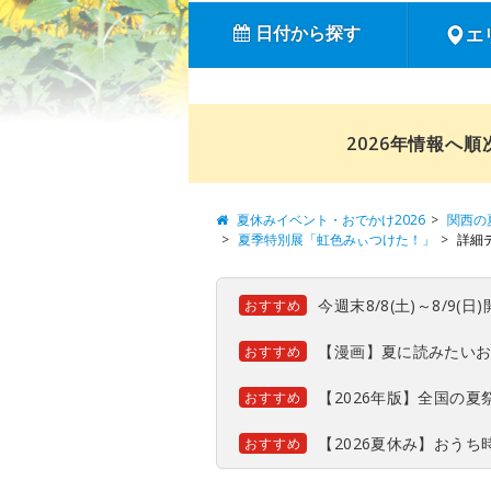
日付から探す
エ
2026年情報へ
夏休みイベント・おでかけ2026
関西の
夏季特別展「虹色みぃつけた！」
詳細
今週末8/8(土)～8/9
おすすめ
【漫画】夏に読みたい
おすすめ
【2026年版】全国の
おすすめ
【2026夏休み】おう
おすすめ