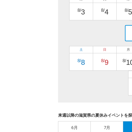
8/
8/
8/
3
4
5
土
日
月
8/
8/
8/
8
9
1
来週以降の滋賀県の夏休みイベントを
6月
7月