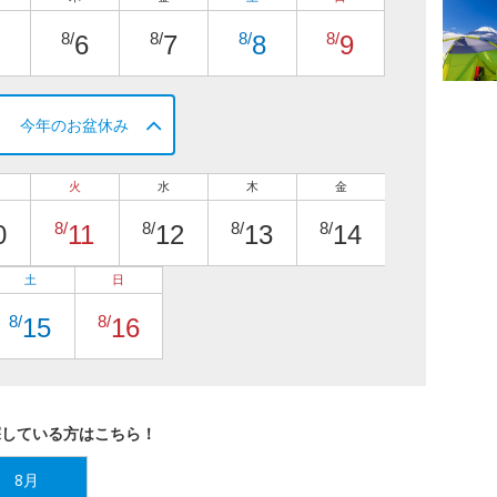
8/
8/
8/
8/
6
7
8
9
今年のお盆休み
火
水
木
金
8/
8/
8/
8/
0
11
12
13
14
土
日
8/
8/
15
16
探している方はこちら！
8月