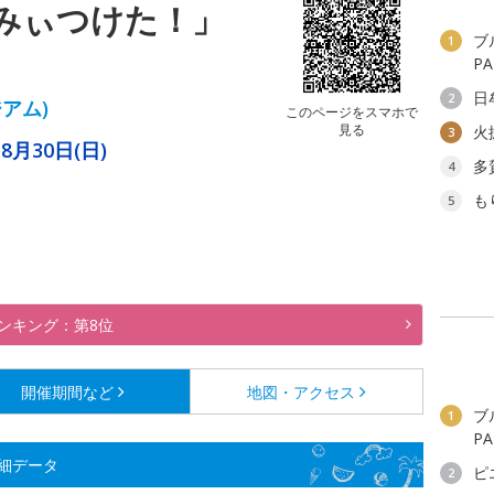
みぃつけた！」
ブ
1
P
日
2
ジアム)
このページをスマホで
見る
火
3
8月30日(日)
多
4
も
5
ンキング：第8位
開催期間など
地図・アクセス
ブ
1
P
細データ
ピ
2