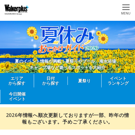
MENU
夏のイベント情報が満載！夏祭りやプール、海水浴場、
キャンプ場など遊べるスポットを大紹介
エリア
日付
イベント
夏祭り
から探す
から探す
ランキング
今日開催
イベント
2026年情報へ順次更新しておりますが一部、昨年の情
報もございます。予めご了承ください。