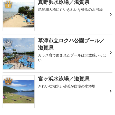
真野浜水泳場／滋賀県
1
琵琶湖大橋に近いきれいな砂浜の水浴場
草津市立ロクハ公園プール／
2
滋賀県
ガラス窓で囲まれたプールは開放感いっぱ
い
宮ヶ浜水泳場／滋賀県
3
きれいな湖水と砂浜が自慢の水浴場