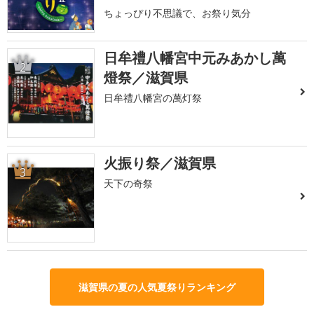
ちょっぴり不思議で、お祭り気分
日牟禮八幡宮中元みあかし萬
2
燈祭／滋賀県
日牟禮八幡宮の萬灯祭
火振り祭／滋賀県
3
天下の奇祭
滋賀県の夏の人気夏祭りランキング