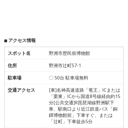
アクセス情報
スポット名
野洲市歴民俗博物館
住所
野洲市辻町57-1
駐車場
〇 50台 駐車場無料
交通アクセス
[車]名神高速道路「竜王」ICまたは
「栗東」ICから国道8号線経由約15
分[公共交通]R琵琶湖線野洲駅下
車、駅南口より近江鉄道バス「銅
鐸博物館前」下車すぐ、または
「辻町」下車徒歩5分