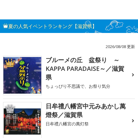
夏の人気イベントランキング【滋賀県】
2026/08/08 更新
ブルーメの丘 盆祭り ～
1
KAPPA PARADAISE～／滋賀
県
ちょっぴり不思議で、お祭り気分
日牟禮八幡宮中元みあかし萬
2
燈祭／滋賀県
日牟禮八幡宮の萬灯祭