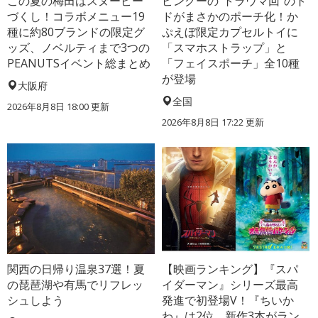
この夏の梅田はスヌーピー
ピングーの“トラウマ回”のト
づくし！コラボメニュー19
ドがまさかのポーチ化！か
種に約80ブランドの限定グ
ぷえぼ限定カプセルトイに
ッズ、ノベルティまで3つの
「スマホストラップ」と
PEANUTSイベント総まとめ
「フェイスポーチ」全10種
が登場
大阪府
全国
2026年8月8日 18:00
更新
2026年8月8日 17:22
更新
関西の日帰り温泉37選！夏
【映画ランキング】『スパ
の琵琶湖や有馬でリフレッ
イダーマン』シリーズ最高
シュしよう
発進で初登場V！『ちいか
わ』は2位、新作3本がラン